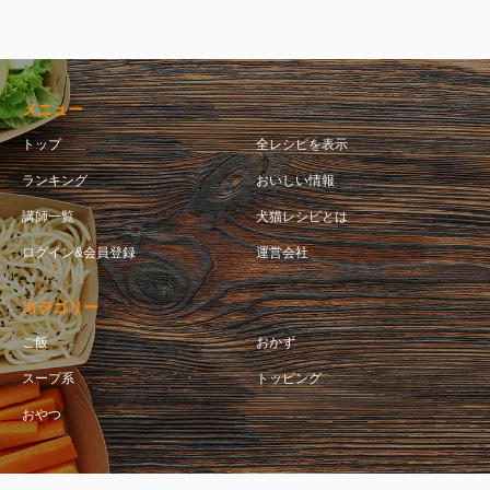
メニュー
トップ
全レシピを表示
ランキング
おいしい情報
講師一覧
犬猫レシピとは
ログイン&会員登録
運営会社
カテゴリー
ご飯
おかず
スープ系
トッピング
おやつ