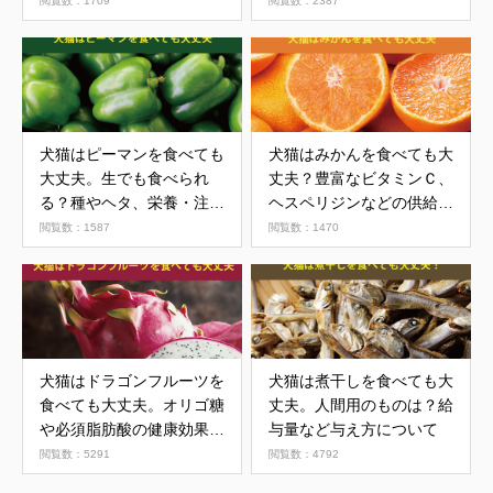
閲覧数：1709
閲覧数：2387
犬猫はピーマンを食べても
犬猫はみかんを食べても大
大丈夫。生でも食べられ
丈夫？豊富なビタミンＣ、
る？種やヘタ、栄養・注意
ヘスペリジンなどの供給
点を解説
源。リモネン、ソラレンが
閲覧数：1587
閲覧数：1470
含まれる皮はNG
犬猫はドラゴンフルーツを
犬猫は煮干しを食べても大
食べても大丈夫。オリゴ糖
丈夫。人間用のものは？給
や必須脂肪酸の健康効果に
与量など与え方について
期待
閲覧数：5291
閲覧数：4792