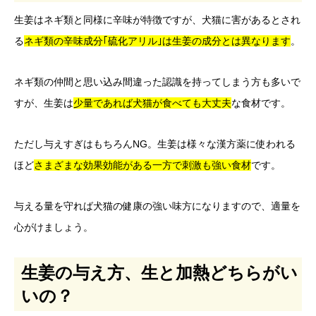
生姜はネギ類と同様に辛味が特徴ですが、犬猫に害があるとされ
る
ネギ類の辛味成分｢硫化アリル｣は生姜の成分とは異なり
ます
。
ネギ類の仲間と思い込み間違った認識を持ってしまう方も多いで
すが、生姜は
少量であれば犬猫が
食
べても大丈夫
な食材です。
ただし与えすぎはもちろんNG。生姜は様々な漢方薬に使われる
ほど
さまざまな効果効能がある一方で
刺激も強
い食材
です。
与える量を守れば犬猫の健康の強い味方になりますので、適量を
心がけましょう。
生姜の与え方、生と加熱どちらがい
いの？