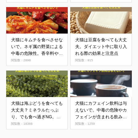
犬猫にキムチを食べさせな
犬猫は豆腐を食べても大丈
いで。ネギ属の野菜による
夫。ダイエット中に取り入
中毒の危険性。香辛料や塩
れる際の効果と注意点
分も注意
閲覧数：2898
閲覧数：915
犬猫は海ぶどうを食べても
犬猫にカフェイン飲料は与
大丈夫？ミネラルたっぷ
えないで。中毒の危険やカ
り、でも食べ過ぎNG。注
フェインが含まれる飲み物
意点を解説
について
閲覧数：18366
閲覧数：1259