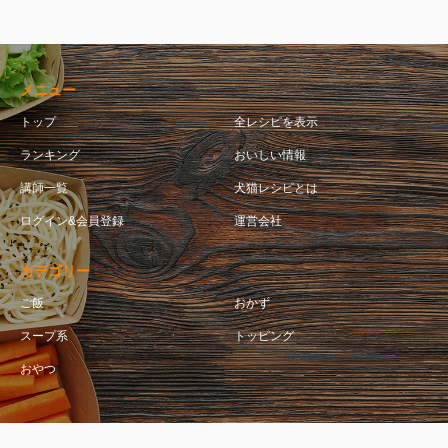
メニュー
トップ
全レシピを表示
ランキング
おいしい情報
講師一覧
犬猫レシピとは
ログイン&会員登録
運営会社
カテゴリー
ご飯
おかず
スープ系
トッピング
おやつ