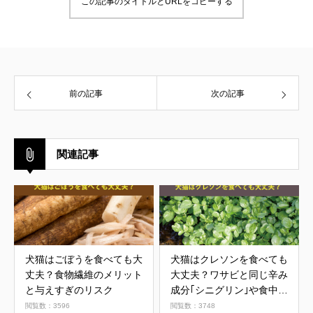
この記事のタイトルとURLをコピーする
前の記事
次の記事
関連記事
犬猫はごぼうを食べても大
犬猫はクレソンを食べても
丈夫？食物繊維のメリット
大丈夫？ワサビと同じ辛み
と与えすぎのリスク
成分｢シニグリン｣や食中毒
に注意
閲覧数：3596
閲覧数：3748