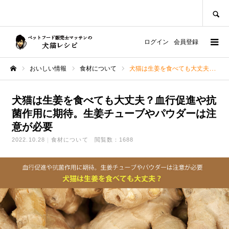
SEARCH
ログイン
会員登録
おいしい情報
食材について
犬猫は生姜を食べても大丈夫？血行促進や抗菌作用に期待。生姜チューブやパウダーは注意が必要
ホーム
犬猫は生姜を食べても大丈夫？血行促進や抗
菌作用に期待。生姜チューブやパウダーは注
意が必要
2022.10.28
食材について
閲覧数：1688