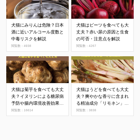
犬猫にみりんは危険？日本
犬猫はビーツを食べても大
酒に近いアルコール度数と
丈夫？赤い尿の原因と生食
中毒リスクを解説
の可否・注意点を解説
閲覧数：4938
閲覧数：4267
犬猫は菊芋を食べても大丈
犬猫はうどを食べても大丈
夫？イヌリンによる糖尿病
夫？爽やかな香りに含まれ
予防や腸内環境改善効果に
る精油成分「リモネン」に
期待
注意
閲覧数：16614
閲覧数：3838