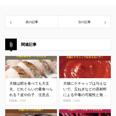
前の記事
次の記事
関連記事
犬猫は鱈を食べても大丈
犬猫にケチャップは与えな
夫。どれぐらいの量食べら
いで。玉ねぎなどの原材料
れる？皮や白子、注意点を
による中毒の可能性と致死
解説
量について
閲覧数：7630
閲覧数：1359