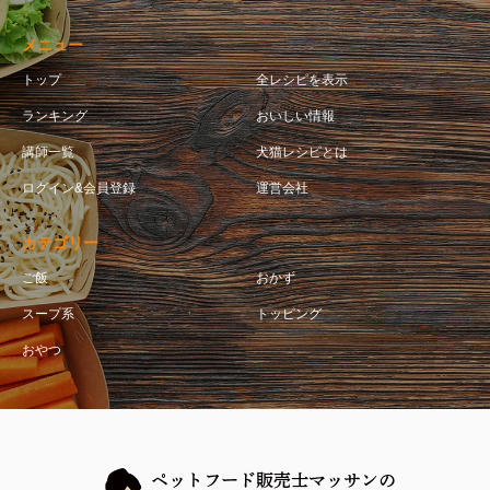
メニュー
トップ
全レシピを表示
ランキング
おいしい情報
講師一覧
犬猫レシピとは
ログイン&会員登録
運営会社
カテゴリー
ご飯
おかず
スープ系
トッピング
おやつ