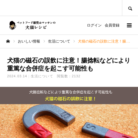
SEARCH
ログイン
会員登録
おいしい情報
生活について
犬猫の磁石の誤飲に注意！腸捻転などにより重篤な合併症を起こす可能性も
ホーム
犬猫の磁石の誤飲に注意！腸捻転などにより
重篤な合併症を起こす可能性も
2024.03.14
生活について
閲覧数：2132