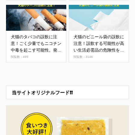
犬猫のタバコの誤飲に注
犬猫のビニール袋の誤飲に
意！ごく少量でもニコチン
注意！誤飲する可能性が高
中毒を起こす可能性。発が
い生活必需品の危険性を解
んリスクも
説
閲覧数：495
閲覧数：3146
当サイトオリジナルフード❗❗