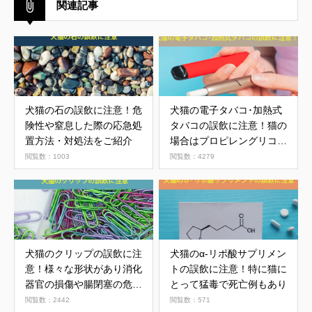
関連記事
犬猫の石の誤飲に注意！危
犬猫の電子タバコ･加熱式
険性や窒息した際の応急処
タバコの誤飲に注意！猫の
置方法・対処法をご紹介
場合はプロピレングリコー
ルのリスクも
閲覧数：1003
閲覧数：4279
犬猫のクリップの誤飲に注
犬猫のα-リポ酸サプリメン
意！様々な形状があり消化
トの誤飲に注意！特に猫に
器官の損傷や腸閉塞の危険
とって猛毒で死亡例もあり
性
閲覧数：2442
閲覧数：571