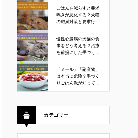
ごはんを減らすと要求
鳴きが悪化する？犬猫
の肥満対策と要求行動
の正しい向き合い方
慢性心臓病の犬猫の食
事をどう考える？治療
を前提にした手づくり
ごはんとの向き合い方
「ミール」「副産物」
は本当に危険？手づく
りごはん派が知ってお
きたい原材料表示の考
え方
カテゴリー