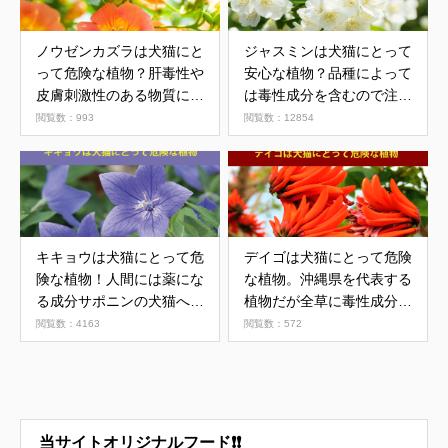
ノウゼンカズラは犬猫にと
ジャスミンは犬猫にとって
って危険な植物？肝毒性や
安心な植物？品種によって
皮膚刺激性のある物質に注
は毒性成分を含むので注意
意が必要
が必要
閲覧数：993
閲覧数：12854
キキョウは犬猫にとって危
デイゴは犬猫にとって危険
険な植物！人間には薬にな
な植物。沖縄県を代表する
る成分サポニンの犬猫への
植物だが全草に毒性成分を
影響とは
含む可能性
閲覧数：4163
閲覧数：572
当サイトオリジナルフード❗❗