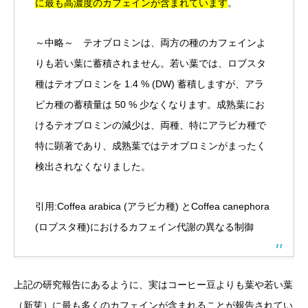
に最も高濃度のカフェインが含まれています
。
～中略～ テオブロミンは、両方の種のカフェインよ
りも若い葉に蓄積されません。若い葉では、ロブスタ
種はテオブロミンを 1.4 % (DW) 蓄積しますが、アラ
ビカ種の蓄積量は 50 % 少なくなります。成熟葉にお
けるテオブロミンの減少は、両種、特にアラビカ種で
特に顕著であり、成熟葉ではテオブロミンがまったく
検出されなくなりました。
引用:
Coffea arabica (アラビカ種) とCoffea canephora
(ロブスタ種)におけるカフェイン代謝の異なる制御
上記の研究報告にあるように、実はコーヒー豆よりも葉や若い葉
（新芽）に最も多くのカフェインが含まれることが報告されてい