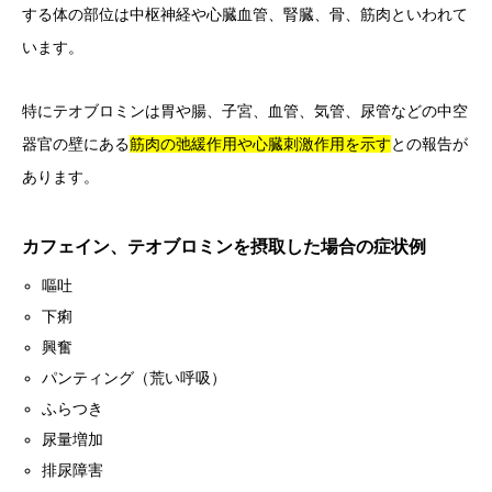
する体の部位は中枢神経や心臓血管、腎臓、骨、筋肉といわれて
います。
特にテオブロミンは胃や腸、子宮、血管、気管、尿管などの中空
器官の壁にある
筋肉の
弛緩作用や心臓刺激作用を示す
との報告が
あります。
カフェイン、テオブロミンを摂取した場合の症状例
嘔吐
下痢
興奮
パンティング（荒い呼吸）
ふらつき
尿量増加
排尿障害