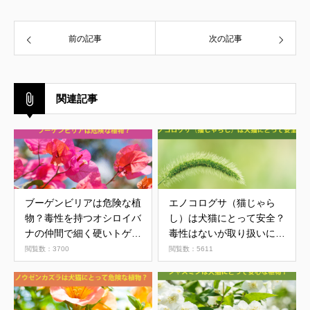
前の記事
次の記事
関連記事
ブーゲンビリアは危険な植
エノコログサ（猫じゃら
物？毒性を持つオシロイバ
し）は犬猫にとって安全？
ナの仲間で細く硬いトゲを
毒性はないが取り扱いには
もつ
注意が必要
閲覧数：3700
閲覧数：5611