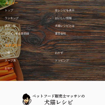
メニュー
トップ
全レシピを表示
ランキング
おいしい情報
講師一覧
犬猫レシピとは
ログイン&会員登録
運営会社
カテゴリー
ご飯
おかず
スープ系
トッピング
おやつ