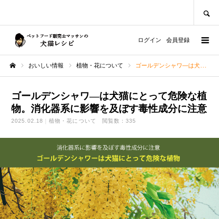
SEARCH
ログイン
会員登録
おいしい情報
植物・花について
ゴールデンシャワ―は犬猫にとって危険な植物。消化器系に影響を及ぼす毒性成分に注意
ホーム
ゴールデンシャワ―は犬猫にとって危険な植
物。消化器系に影響を及ぼす毒性成分に注意
2025.02.18
植物・花について
閲覧数：335