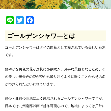
Line
Twitter
Facebook
ゴールデンシャワ―とは
ゴールデンシャワ―はタイの国花として愛されている美しい花木
です。
鮮やかな黄色の花が房状に多数咲き、見事な景観となるため、そ
の美しい黄金色の花が空から降り注ぐように咲くことからその名
がつけられたといわれています。
熱帯・亜熱帯各地に広く栽培されるゴールデンシャワーですが、
日本では九州南部以南で越冬可能なので、地域によっては戸外に