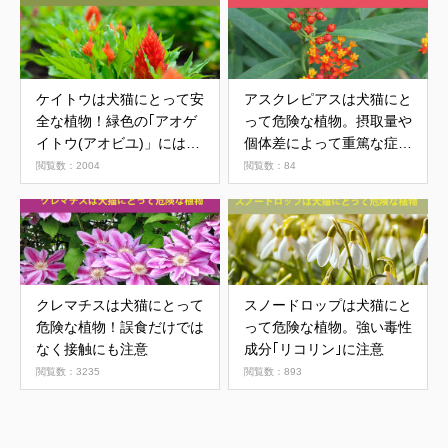
ケイトウは犬猫にとって安
アスクレピアスは犬猫にと
全な植物！緑色の｢アオゲ
って危険な植物。摂取量や
イトウ(アオビユ)」には要
個体差によって重篤な症状
注意
を引き起こす可能性
閲覧数：2004
閲覧数：84
クレマチスは犬猫にとって
スノードロップは犬猫にと
危険な植物！誤食だけでは
って危険な植物。強い毒性
なく接触にも注意
成分｢リコリン｣に注意
閲覧数：3235
閲覧数：893