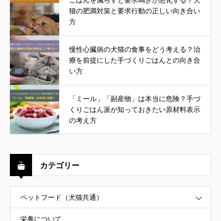
ごはんを減らすと要求鳴きが悪化する？犬
猫の肥満対策と要求行動の正しい向き合い
方
慢性心臓病の犬猫の食事をどう考える？治
療を前提にした手づくりごはんとの向き合
い方
「ミール」「副産物」は本当に危険？手づ
くりごはん派が知っておきたい原材料表示
の考え方
カテゴリー
ペットフード（犬猫共通）
栄養について