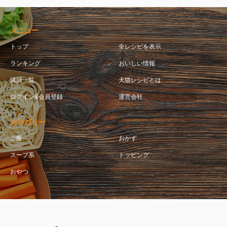
メニュー
トップ
全レシピを表示
ランキング
おいしい情報
講師一覧
犬猫レシピとは
ログイン&会員登録
運営会社
カテゴリー
ご飯
おかず
スープ系
トッピング
おやつ