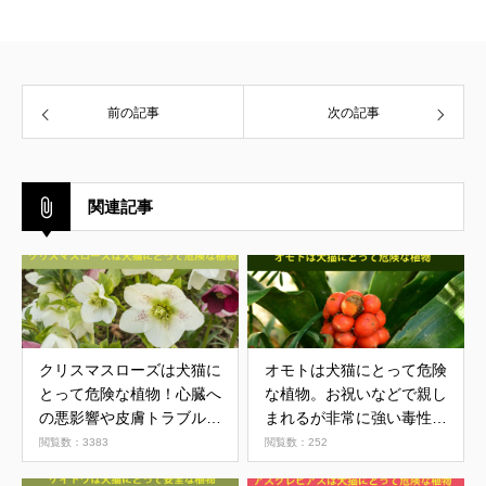
前の記事
次の記事
関連記事
クリスマスローズは犬猫に
オモトは犬猫にとって危険
とって危険な植物！心臓へ
な植物。お祝いなどで親し
の悪影響や皮膚トラブルの
まれるが非常に強い毒性あ
リスクも
り
閲覧数：3383
閲覧数：252