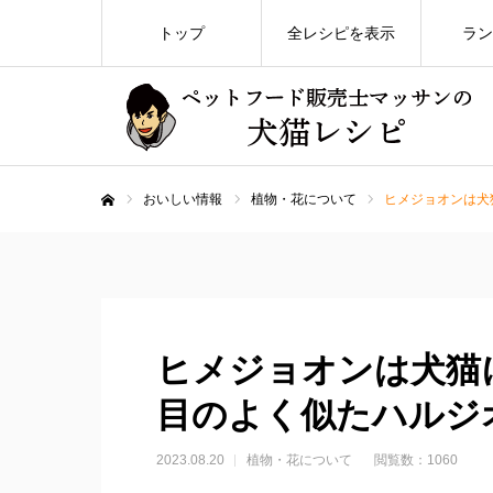
トップ
全レシピを表示
ラン
おいしい情報
植物・花について
ヒメジョオンは犬
ホーム
ヒメジョオンは犬猫
目のよく似たハルジ
2023.08.20
植物・花について
閲覧数：1060