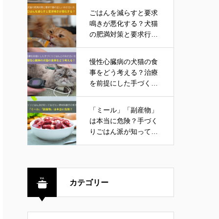
ごはんを減らすと要求
鳴きが悪化する？犬猫
の肥満対策と要求行動
の正しい向き合い方
慢性心臓病の犬猫の食
事をどう考える？治療
を前提にした手づくり
ごはんとの向き合い方
「ミール」「副産物」
は本当に危険？手づく
りごはん派が知ってお
きたい原材料表示の考
え方
カテゴリー