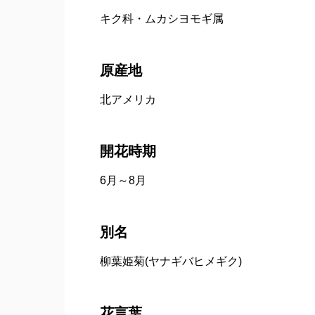
キク科・ムカシヨモギ属
原産地
北アメリカ
開花時期
6月～8月
別名
柳葉姫菊(ヤナギバヒメギク)
花言葉