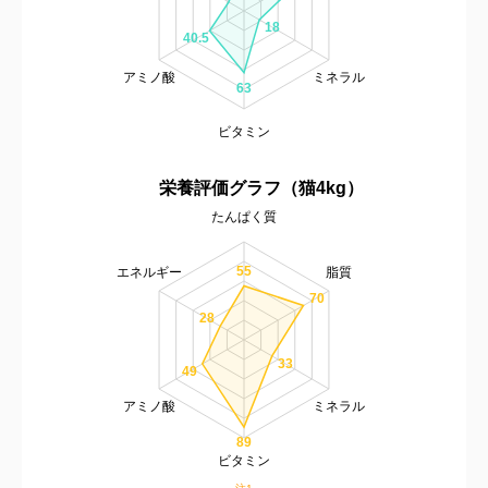
18
40.5
アミノ酸
ミネラル
63
ビタミン
栄養評価グラフ（猫4kg）
たんぱく質
55
エネルギー
脂質
70
28
33
49
アミノ酸
ミネラル
89
ビタミン