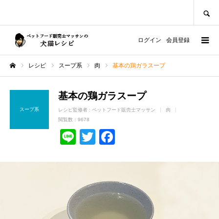
SEARCH
ログイン
会員登録
レシピ
スープ系
肉
基本の鶏ガラスープ
ホーム
基本の鶏ガラスープ
スープ系
レシピ監修者 :
ペットフード販売士マッサン
肉
閲覧数：9678
Line
Twitter
Facebook