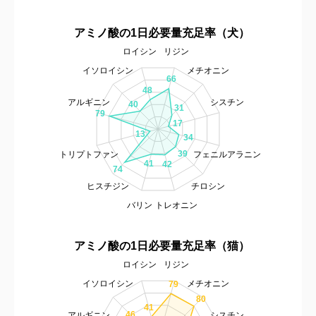
アミノ酸の1日必要量充足率（犬）
ロイシン
リジン
イソロイシン
メチオニン
66
48
アルギニン
シスチン
40
31
79
17
13
34
39
トリプトファン
フェニルアラニン
41
42
74
ヒスチジン
チロシン
バリン
トレオニン
アミノ酸の1日必要量充足率（猫）
ロイシン
リジン
イソロイシン
メチオニン
79
80
41
46
アルギニン
シスチン