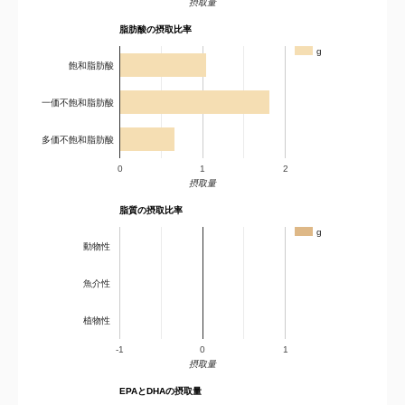
摂取量
脂肪酸の摂取比率
g
飽和脂肪酸
一価不飽和脂肪酸
多価不飽和脂肪酸
0
1
2
摂取量
脂質の摂取比率
g
動物性
魚介性
植物性
-1
0
1
摂取量
EPAとDHAの摂取量