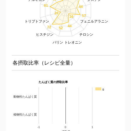
61
44
20
57
16
トリプトファン
フェニルアラニン
44
72
52
ヒスチジン
チロシン
バリン
トレオニン
各摂取比率（レシピ全量）
たんぱく質の摂取比率
g
動物性たんぱく質
植物性たんぱく質
-1
0
1