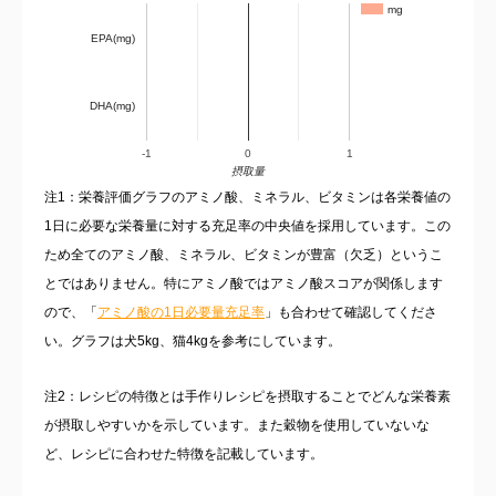
mg
EPA(mg)
DHA(mg)
-1
0
1
摂取量
注1：栄養評価グラフのアミノ酸、ミネラル、ビタミンは各栄養値の
1日に必要な栄養量に対する充足率の中央値を採用しています。この
ため全てのアミノ酸、ミネラル、ビタミンが豊富（欠乏）というこ
とではありません。特にアミノ酸ではアミノ酸スコアが関係します
ので、「
アミノ酸の1日必要量充足率
」も合わせて確認してくださ
い。グラフは犬5kg、猫4kgを参考にしています。
注2：レシピの特徴とは手作りレシピを摂取することでどんな栄養素
が摂取しやすいかを示しています。また穀物を使用していないな
ど、レシピに合わせた特徴を記載しています。