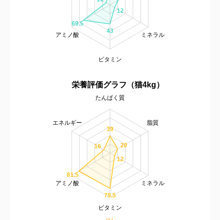
12
69.5
43
アミノ酸
ミネラル
ビタミン
栄養評価グラフ（猫4kg）
たんぱく質
エネルギー
脂質
39
20
16
12
81.5
アミノ酸
ミネラル
79.5
ビタミン