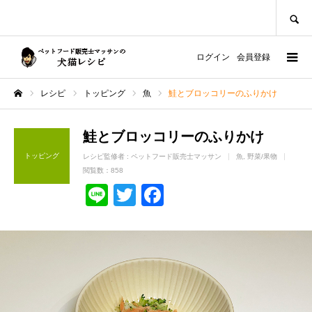
SEARCH
ログイン
会員登録
レシピ
トッピング
魚
鮭とブロッコリーのふりかけ
ホーム
鮭とブロッコリーのふりかけ
トッピング
レシピ監修者 :
ペットフード販売士マッサン
魚
野菜/果物
閲覧数：858
Line
Twitter
Facebook