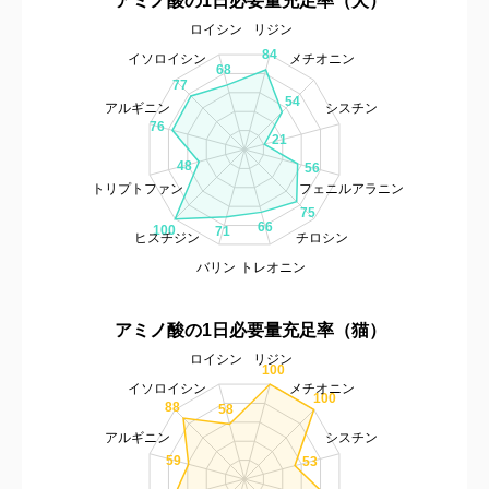
アミノ酸の1日必要量充足率（犬）
ロイシン
リジン
84
イソロイシン
メチオニン
68
77
54
アルギニン
シスチン
76
21
48
56
トリプトファン
フェニルアラニン
75
66
100
71
ヒスチジン
チロシン
バリン
トレオニン
アミノ酸の1日必要量充足率（猫）
ロイシン
リジン
100
イソロイシン
メチオニン
100
88
58
アルギニン
シスチン
59
53