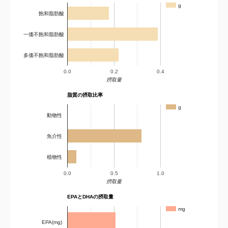
g
飽和脂肪酸
一価不飽和脂肪酸
多価不飽和脂肪酸
0.0
0.2
0.4
摂取量
脂質の摂取比率
g
動物性
魚介性
植物性
0.0
0.5
1.0
摂取量
EPAとDHAの摂取量
mg
EPA(mg)