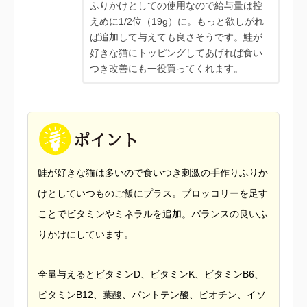
ふりかけとしての使用なので給与量は控
えめに1/2位（19g）に。もっと欲しがれ
ば追加して与えても良さそうです。鮭が
好きな猫にトッピングしてあげれば食い
つき改善にも一役買ってくれます。
鮭が好きな猫は多いので食いつき刺激の手作りふりか
けとしていつものご飯にプラス。ブロッコリーを足す
ことでビタミンやミネラルを追加。バランスの良いふ
りかけにしています。
全量与えるとビタミンD、ビタミンK、ビタミンB6、
ビタミンB12、葉酸、パントテン酸、ビオチン、イソ