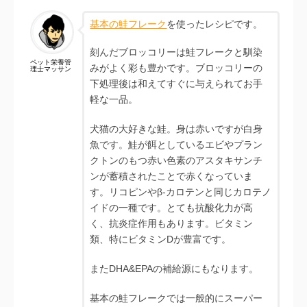
基本の鮭フレーク
を使ったレシピです。
刻んだブロッコリーは鮭フレークと馴染
ペット栄養管
みがよく彩も豊かです。ブロッコリーの
理士マッサン
下処理後は和えてすぐに与えられてお手
軽な一品。
犬猫の大好きな鮭。身は赤いですが白身
魚です。鮭が餌としているエビやプラン
クトンのもつ赤い色素のアスタキサンチ
ンが蓄積されたことで赤くなっていま
す。リコピンやβ-カロテンと同じカロテノ
イドの一種です。とても抗酸化力が高
く、抗炎症作用もあります。ビタミン
類、特にビタミンDが豊富です。
またDHA&EPAの補給源にもなります。
基本の鮭フレークでは一般的にスーパー