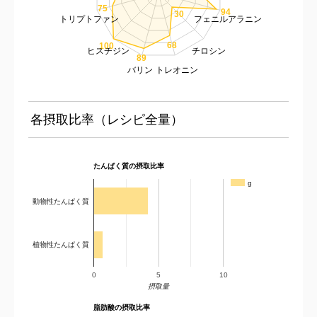
75
94
30
トリプトファン
フェニルアラニン
68
100
ヒスチジン
チロシン
89
バリン
トレオニン
各摂取比率（レシピ全量）
たんぱく質の摂取比率
g
動物性たんぱく質
植物性たんぱく質
0
5
10
摂取量
脂肪酸の摂取比率