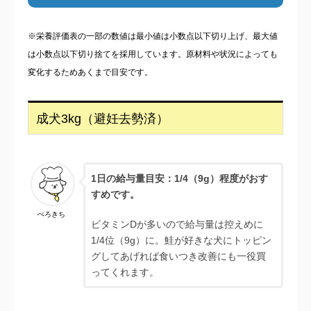
※栄養評価表の一部の数値は最小値は小数点以下切り上げ、最大値
は小数点以下切り捨てを採用しています。原材料や状況によっても
変化するためあくまで目安です。
成犬3kg（避妊去勢済）
1日の給与量目安：1/4（9g）程度がおす
すめです。
ぺろきち
ビタミンDが多いので給与量は控えめに
1/4位（9g）に。鮭が好きな犬にトッピン
グしてあげれば食いつき改善にも一役買
ってくれます。