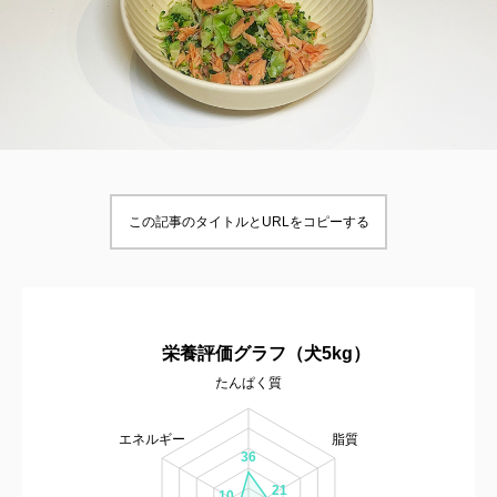
この記事のタイトルとURLをコピーする
栄養評価グラフ（犬5kg）
たんぱく質
エネルギー
脂質
36
21
10