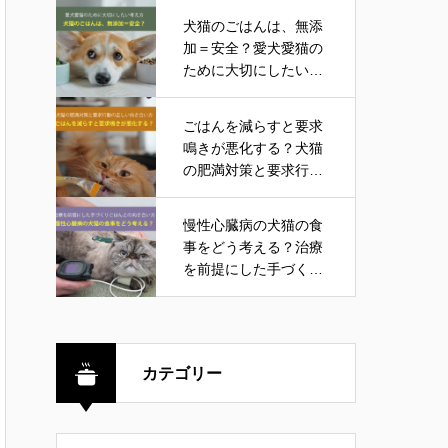
犬猫のごはんは、無添
加＝安全？愛犬愛猫の
ために大切にしたい考
え方
ごはんを減らすと要求
鳴きが悪化する？犬猫
の肥満対策と要求行動
の正しい向き合い方
慢性心臓病の犬猫の食
事をどう考える？治療
を前提にした手づくり
ごはんとの向き合い方
カテゴリー