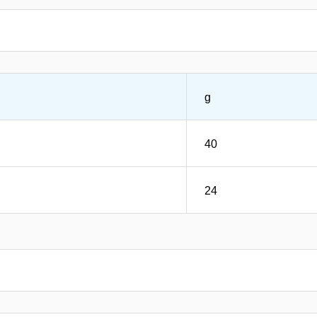
g
40
24