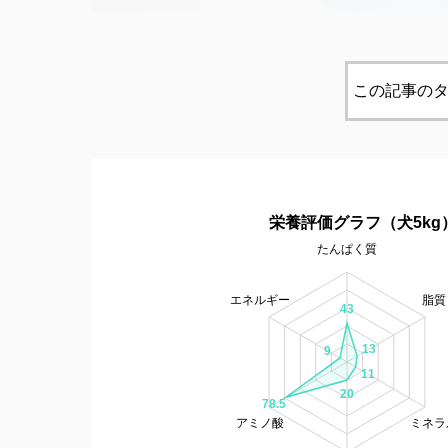
この記事のタ
栄養評価グラフ（犬5kg
たんぱく質
エネルギー
脂質
43
13
9
11
20
78.5
アミノ酸
ミネラ