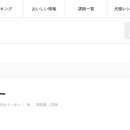
キング
おいしい情報
講師一覧
犬猫レ
ー
売士マッサン
肉
閲覧数：2306
r
cebook