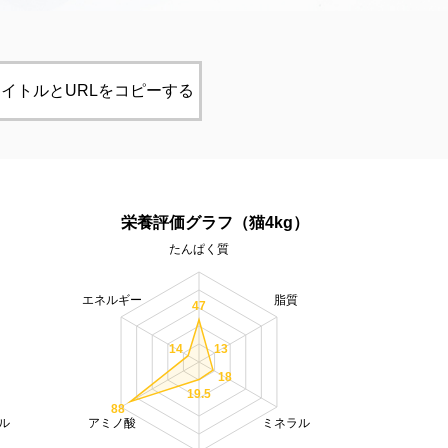
イトルとURLをコピーする
）
栄養評価グラフ（猫4kg）
たんぱく質
エネルギー
脂質
47
14
13
18
19.5
88
ル
アミノ酸
ミネラル