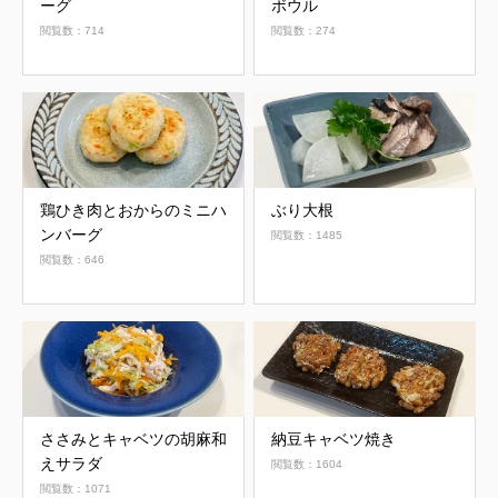
ーグ
ボウル
閲覧数：714
閲覧数：274
鶏ひき肉とおからのミニハ
ぶり大根
ンバーグ
閲覧数：1485
閲覧数：646
ささみとキャベツの胡麻和
納豆キャベツ焼き
えサラダ
閲覧数：1604
閲覧数：1071