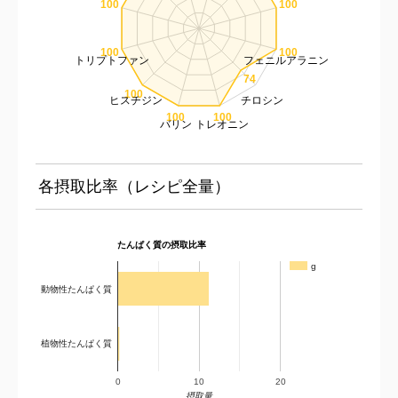
100
100
100
100
トリプトファン
フェニルアラニン
74
100
ヒスチジン
チロシン
100
100
バリン
トレオニン
各摂取比率（レシピ全量）
たんぱく質の摂取比率
g
動物性たんぱく質
植物性たんぱく質
0
10
20
摂取量