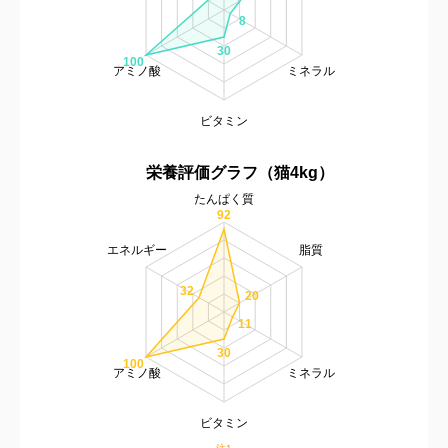
8
30
100
アミノ酸
ミネラル
ビタミン
栄養評価グラフ（猫4kg）
たんぱく質
92
エネルギー
脂質
32
20
11
30
100
アミノ酸
ミネラル
ビタミン