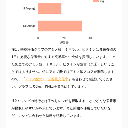
mg
EPA(mg)
DHA(mg)
0
20
40
摂取量
注1：栄養評価グラフのアミノ酸、ミネラル、ビタミンは各栄養値の
1日に必要な栄養量に対する充足率の中央値を採用しています。この
ため全てのアミノ酸、ミネラル、ビタミンが豊富（欠乏）というこ
とではありません。特にアミノ酸ではアミノ酸スコアが関係します
ので、「
アミノ酸の1日必要量充足率
」も合わせて確認してくださ
い。グラフは犬5kg、猫4kgを参考にしています。
注2：レシピの特徴とは手作りレシピを摂取することでどんな栄養素
が摂取しやすいかを示しています。また穀物を使用していないな
ど、レシピに合わせた特徴を記載しています。