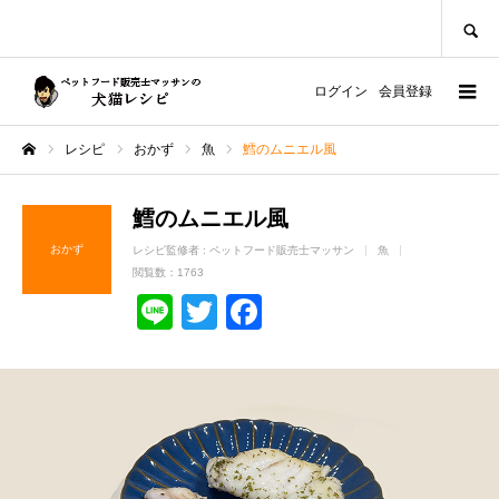
SEARCH
ログイン
会員登録
レシピ
おかず
魚
鱈のムニエル風
ホーム
鱈のムニエル風
おかず
レシピ監修者 :
ペットフード販売士マッサン
魚
閲覧数：1763
Line
Twitter
Facebook