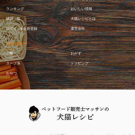
ランキング
おいしい情報
講師一覧
犬猫レシピとは
ログイン&会員登録
運営会社
カテゴリー
ご飯
おかず
スープ系
トッピング
おやつ