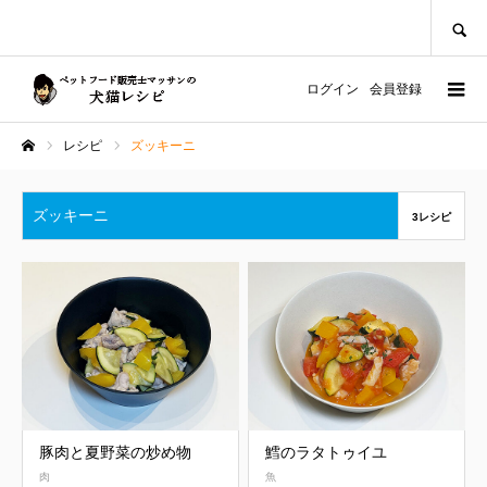
SEARCH
ログイン
会員登録
レシピ
ズッキーニ
ホーム
ズッキーニ
3レシピ
豚肉と夏野菜の炒め物
鱈のラタトゥイユ
肉
魚