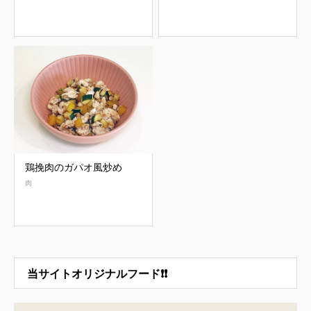
鶏挽肉のガパオ風炒め
肉
当サイトオリジナルフード❗❗