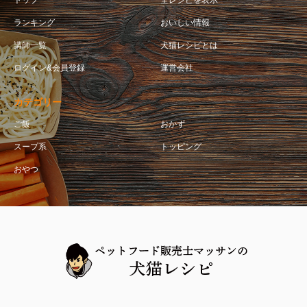
ランキング
おいしい情報
講師一覧
犬猫レシピとは
ログイン&会員登録
運営会社
カテゴリー
ご飯
おかず
スープ系
トッピング
おやつ