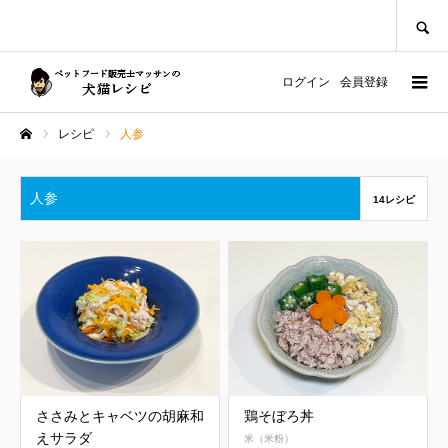
SEARCH
ログイン
会員登録
レシピ
人参
ホーム
人参
14レシピ
ささみとキャベツの胡麻和
鶏そぼろ丼
えサラダ
米（米粉）