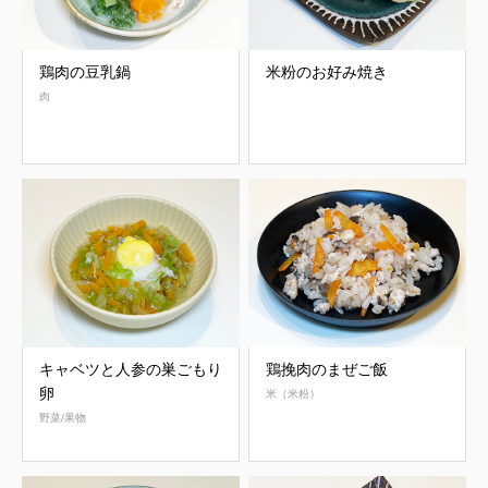
鶏肉の豆乳鍋
米粉のお好み焼き
肉
キャベツと人参の巣ごもり
鶏挽肉のまぜご飯
卵
米（米粉）
野菜/果物