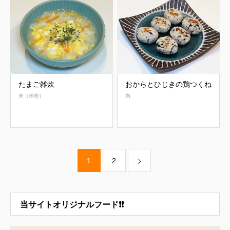
たまご雑炊
おからとひじきの鶏つくね
米（米粉）
肉
1
2
当サイトオリジナルフード❗❗