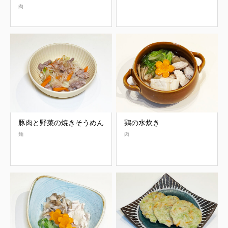
肉
豚肉と野菜の焼きそうめん
鶏の水炊き
麺
肉