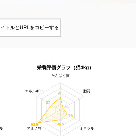
イトルとURLをコピーする
）
栄養評価グラフ（猫4kg）
たんぱく質
エネルギー
脂質
46
37
11
28
36.5
93.5
ル
アミノ酸
ミネラル