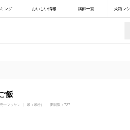
キング
おいしい情報
講師一覧
犬猫レ
ご飯
売士マッサン
米（米粉）
閲覧数：727
r
cebook