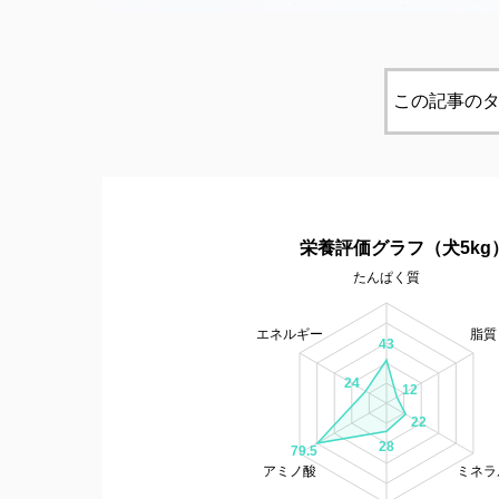
この記事のタ
栄養評価グラフ（犬5kg
たんぱく質
エネルギー
脂質
43
24
12
22
28
79.5
アミノ酸
ミネラ