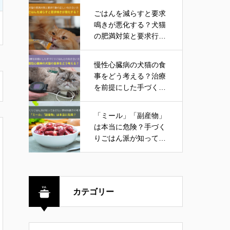
ごはんを減らすと要求
鳴きが悪化する？犬猫
の肥満対策と要求行動
の正しい向き合い方
慢性心臓病の犬猫の食
事をどう考える？治療
を前提にした手づくり
ごはんとの向き合い方
「ミール」「副産物」
は本当に危険？手づく
りごはん派が知ってお
きたい原材料表示の考
え方
カテゴリー