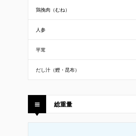
鶏挽肉（むね）
人参
平茸
だし汁（鰹・昆布）
総重量