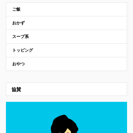
ご飯
おかず
スープ系
トッピング
おやつ
協賛