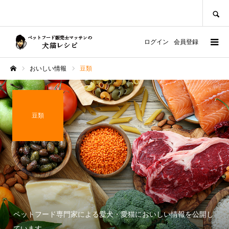
SEARCH
ログイン
会員登録
おいしい情報
豆類
ホーム
豆類
ペットフード専門家による愛犬・愛猫においしい情報を公開し
ています。