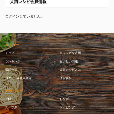
犬猫レシピ会員情報
ログインしていません。
メニュー
トップ
全レシピを表示
ランキング
おいしい情報
講師一覧
犬猫レシピとは
ログイン&会員登録
運営会社
カテゴリー
ご飯
おかず
スープ系
トッピング