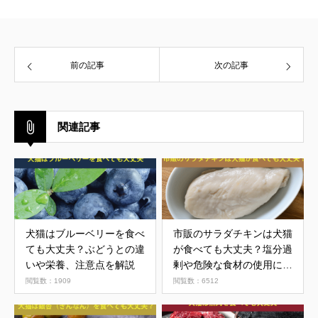
前の記事
次の記事
関連記事
犬猫はブルーベリーを食べ
市販のサラダチキンは犬猫
ても大丈夫？ぶどうとの違
が食べても大丈夫？塩分過
いや栄養、注意点を解説
剰や危険な食材の使用に注
意
閲覧数：1909
閲覧数：6512