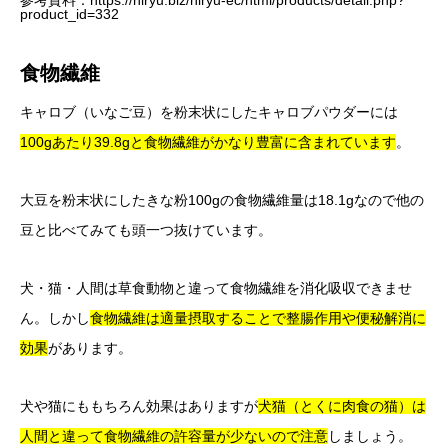
参考資料：
https://hiryu.biz/hiryu-ec/html/products/detail.php?
product_id=332
食物繊維
キャロブ（いなご豆）を粉末状にしたキャロブパウダーには
100gあたり39.8gと食物繊維がかなり豊富に含まれています
。
大豆を粉末状にしたきな粉100gの食物繊維量は18.1gなので他の
豆と比べてみても頭一つ抜けています。
犬・猫・人間は草食動物と違って食物繊維を消化吸収できませ
ん。しかし
食物繊維は適量摂取することで整腸作用や便秘解消に
効果
があります。
犬や猫にももちろん効果はありますが
犬猫（とくに肉食の猫）は
人間と違って食物繊維の許容量が少ないので注意
しましょう。