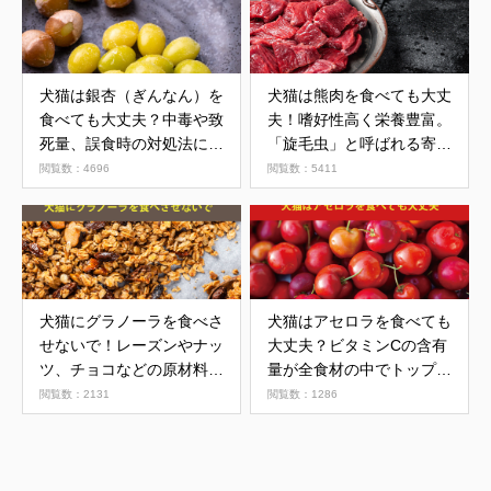
犬猫は銀杏（ぎんなん）を
犬猫は熊肉を食べても大丈
食べても大丈夫？中毒や致
夫！嗜好性高く栄養豊富。
死量、誤食時の対処法につ
「旋毛虫」と呼ばれる寄生
いて
虫に注意
閲覧数：4696
閲覧数：5411
犬猫にグラノーラを食べさ
犬猫はアセロラを食べても
せないで！レーズンやナッ
大丈夫？ビタミンCの含有
ツ、チョコなどの原材料に
量が全食材の中でトップを
注意
誇る果物
閲覧数：2131
閲覧数：1286