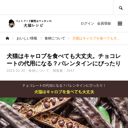
SEARCH
ログイン
会員登録
おいしい情報
食材について
犬猫はキャロブを食べても大丈夫。チョコレートの代用になる？バレンタインにぴったり
ホーム
犬猫はキャロブを食べても大丈夫。チョコレ
ートの代用になる？バレンタインにぴったり
2023.01.30
食材について
閲覧数：3547