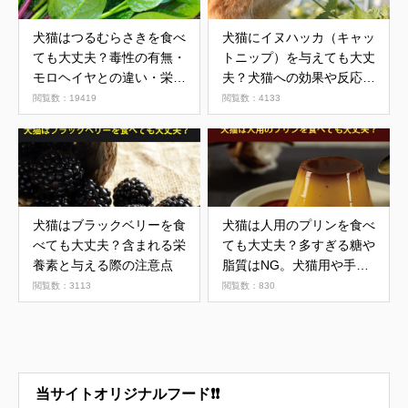
犬猫はつるむらさきを食べ
犬猫にイヌハッカ（キャッ
ても大丈夫？毒性の有無・
トニップ）を与えても大丈
モロヘイヤとの違い・栄養
夫？犬猫への効果や反応の
と注意点を解説
違いについて
閲覧数：19419
閲覧数：4133
犬猫はブラックベリーを食
犬猫は人用のプリンを食べ
べても大丈夫？含まれる栄
ても大丈夫？多すぎる糖や
養素と与える際の注意点
脂質はNG。犬猫用や手作
りをおすすめ
閲覧数：3113
閲覧数：830
当サイトオリジナルフード❗❗