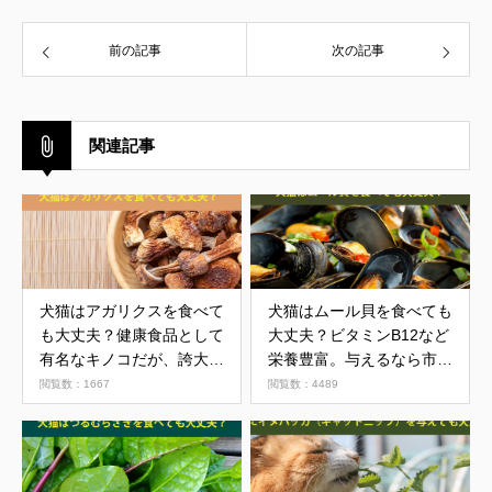
前の記事
次の記事
関連記事
犬猫はアガリクスを食べて
犬猫はムール貝を食べても
も大丈夫？健康食品として
大丈夫？ビタミンB12など
有名なキノコだが、誇大広
栄養豊富。与えるなら市販
告には注意
品を
閲覧数：1667
閲覧数：4489