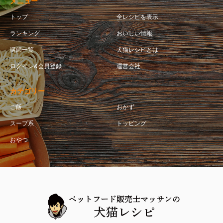
メニュー
トップ
全レシピを表示
ランキング
おいしい情報
講師一覧
犬猫レシピとは
ログイン&会員登録
運営会社
カテゴリー
ご飯
おかず
スープ系
トッピング
おやつ