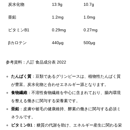
炭水化物
13.9g
10.7g
亜鉛
1.2mg
1.0mg
ビタミンB1
0.29mg
0.27mg
βカロテン
440μg
500μg
参考資料：八訂 食品成分表 2022
たんぱく質
：豆類であるグリンピースは、植物性たんぱく質
が豊富。炭水化物と合わせエネルギー源となります。
食物繊維
：不溶性食物繊維を中心に含まれており、腸内環境
を整える働きに関与する栄養素です。
亜鉛
：皮膚や被毛の健康維持、酵素の働きに関与する必須ミ
ネラルです。
ビタミンB1
：糖質の代謝を助け、エネルギー産生に関わる栄