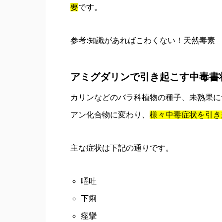
要
です。
参考:
知識があればこわくない！天然毒素
アミグダリンで引き起こす中毒書
カリンなどのバラ科植物の種子、未熟果に
アン化合物に変わり、
様々中毒症状を引き
主な症状は下記の通りです。
嘔吐
下痢
痙攣