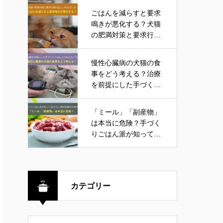
ごはんを減らすと要求
鳴きが悪化する？犬猫
の肥満対策と要求行動
の正しい向き合い方
慢性心臓病の犬猫の食
事をどう考える？治療
を前提にした手づくり
ごはんとの向き合い方
「ミール」「副産物」
は本当に危険？手づく
りごはん派が知ってお
きたい原材料表示の考
え方
カテゴリー