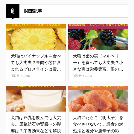
関連記事
犬猫はパイナップルを食べ
犬猫は桑の実（マルベリ
ても大丈夫？果肉や芯に含
ー）を食べても大丈夫？小
まれるブロメラインは貴重
さな実は栄養豊富。眼の健
な消化酵素。生がおすすめ
康にも効果あり
閲覧数：2366
閲覧数：7293
犬猫は豆乳を飲んでも大丈
犬猫にたらこ（明太子）を
夫。尿路結石や腎臓への影
食べさせないで。誤食の対
響は？栄養効果などを解説
処法と塩分や唐辛子の影響