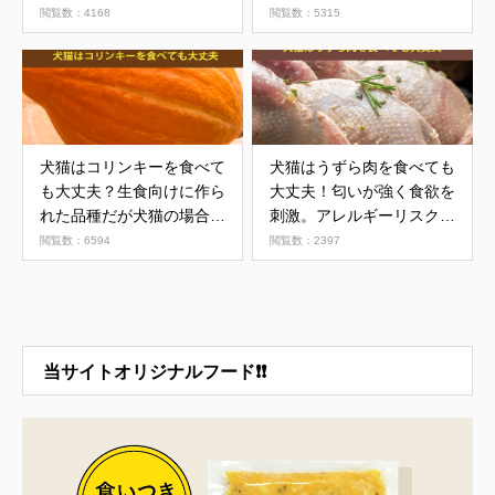
について
閲覧数：4168
閲覧数：5315
犬猫はコリンキーを食べて
犬猫はうずら肉を食べても
も大丈夫？生食向けに作ら
大丈夫！匂いが強く食欲を
れた品種だが犬猫の場合は
刺激。アレルギーリスクも
加熱を
低い食材
閲覧数：6594
閲覧数：2397
当サイトオリジナルフード❗❗