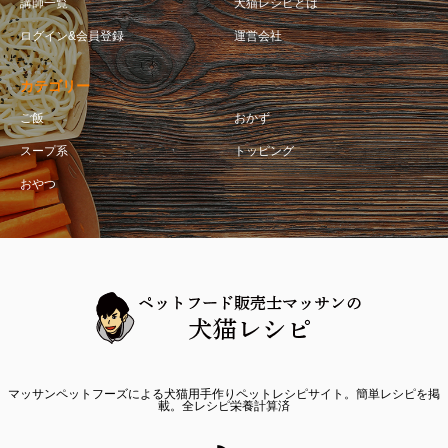
講師一覧
犬猫レシピとは
ログイン&会員登録
運営会社
カテゴリー
ご飯
おかず
スープ系
トッピング
おやつ
マッサンペットフーズによる犬猫用手作りペットレシピサイト。簡単レシピを掲
載。全レシピ栄養計算済