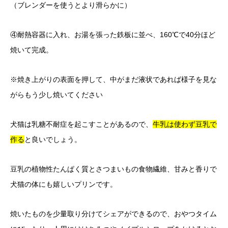
（ブレンダーを使うとより滑らかに）
④耐熱容器に入れ、お湯を張った鉄板に並べ、160℃で40分ほど
焼いて完成。
※焼き上がりの表面を押して、中がまだ液状であれば様子を見な
がらもう少し焼いてください
犬猫は乳糖不耐症を起こすことがあるので、
牛乳は使わず豆乳で
作る
と良いでしょう。
豆乳の植物性たんぱく質とさつまいもの食物繊維、甘みと香りで
犬猫の体にも嬉しいプリンです。
焼いたものを少量取り分けてシェアができるので、おやつタイム