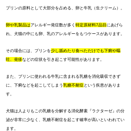
プリンの原料として大部分を占める、卵と牛乳（生クリーム）。
卵や乳製品は
アレルギー発症数が多く
特定原材料7品目
にあげら
れ、犬猫の中にも卵、乳のアレルギーをもつケースがあります。
その場合には、プリンを
少し舐めたり食べただけでも下痢や嘔
吐、発疹
などの症状を引き起こす可能性があります。
また、プリンに使われる牛乳に含まれる乳糖を消化吸収できず
に、下痢などを起こしてしまう
乳糖不耐症
という疾患がありま
す。
犬猫は人よりもこの乳糖を分解する消化酵素『ラクターゼ』の分
泌が非常に少なく、乳糖不耐症を起こす確率が高いといわれてい
ます。