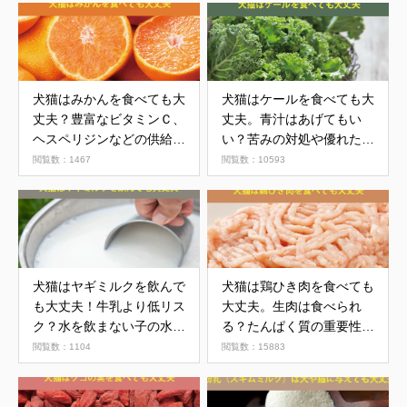
犬猫はみかんを食べても大
犬猫はケールを食べても大
丈夫？豊富なビタミンＣ、
丈夫。青汁はあげてもい
ヘスペリジンなどの供給
い？苦みの対処や優れた栄
源。リモネン、ソラレンが
養について
閲覧数：1467
閲覧数：10593
含まれる皮はNG
犬猫はヤギミルクを飲んで
犬猫は鶏ひき肉を食べても
も大丈夫！牛乳より低リス
大丈夫。生肉は食べられ
ク？水を飲まない子の水分
る？たんぱく質の重要性を
補給にも
紹介
閲覧数：1104
閲覧数：15883