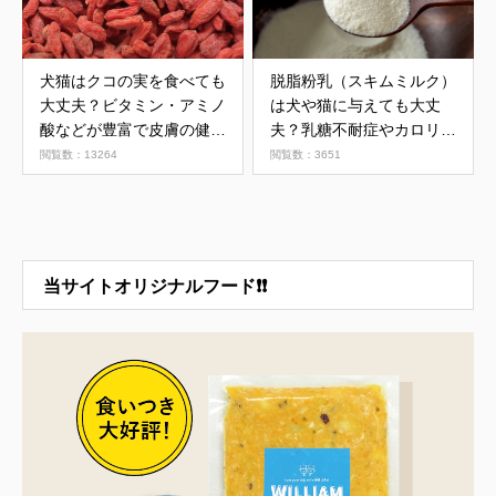
犬猫はクコの実を食べても
脱脂粉乳（スキムミルク）
大丈夫？ビタミン・アミノ
は犬や猫に与えても大丈
酸などが豊富で皮膚の健康
夫？乳糖不耐症やカロリー
維持や目の不調改善効果も
過剰に注意
閲覧数：13264
閲覧数：3651
当サイトオリジナルフード❗❗