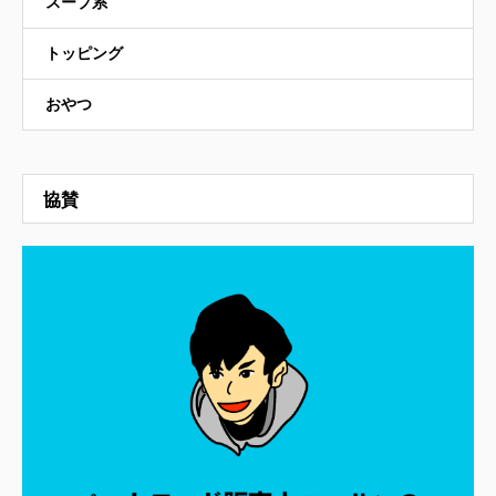
スープ系
トッピング
おやつ
協賛