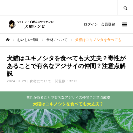
SEARCH
ログイン
会員登録
おいしい情報
食材について
犬猫はユキノシタを食べても大丈夫？毒性があることで有名なアジサイの仲間？注意点解説
ホーム
犬猫はユキノシタを食べても大丈夫？毒性が
あることで有名なアジサイの仲間？注意点解
説
2024.01.29
食材について
閲覧数：3213