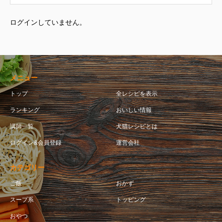
ログインしていません。
メニュー
トップ
全レシピを表示
ランキング
おいしい情報
講師一覧
犬猫レシピとは
ログイン&会員登録
運営会社
カテゴリー
ご飯
おかず
スープ系
トッピング
おやつ