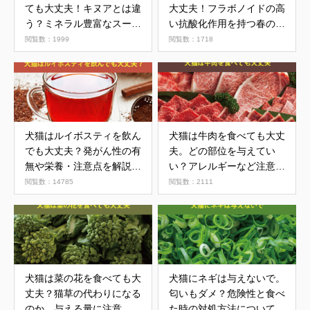
ても大丈夫！キヌアとは違
大丈夫！フラボノイドの高
う？ミネラル豊富なスーパ
い抗酸化作用を持つ春の七
ーフード
草
閲覧数：1999
閲覧数：1718
犬猫はルイボスティを飲ん
犬猫は牛肉を食べても大丈
でも大丈夫？発がん性の有
夫。どの部位を与えてい
無や栄養・注意点を解説し
い？アレルギーなど注意点
ます
を解説
閲覧数：14785
閲覧数：2111
犬猫は菜の花を食べても大
犬猫にネギは与えないで。
丈夫？猫草の代わりになる
匂いもダメ？危険性と食べ
のか、与える量に注意
た時の対処方法について解