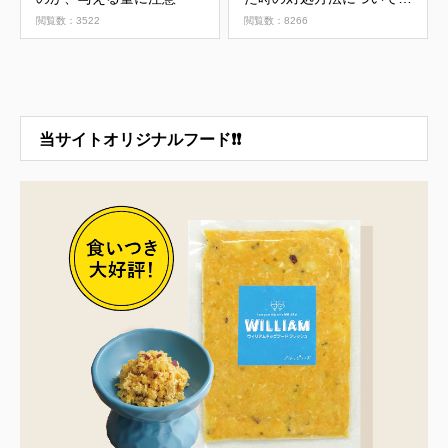
説
閲覧数：3522
閲覧数：8266
当サイトオリジナルフード❗❗