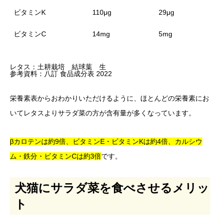
ビタミンK
110μg
29μg
ビタミンC
14mg
5mg
レタス：土耕栽培 結球葉 生
参考資料：八訂 食品成分表 2022
栄養素表からおわかりいただけるように、ほとんどの栄養素にお
いてレタスよりサラダ菜の方が含有量が多くなっています。
βカロテンは約9倍、ビタミンE・ビタミンKは約4倍、カルシウ
ム・鉄分・ビタミンCは約3倍
です。
犬猫にサラダ菜を食べさせるメリッ
ト