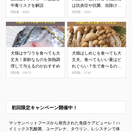
中毒リスクを解説
は抗炎症や抗菌、虫除け効
果も
閲覧数：4945
閲覧数：2393
犬猫はサワラを食べても大
犬猫はしめじを食べても大
丈夫！新鮮なものを加熱調
丈夫。食べてもいい量はど
理して与えるのがおすすめ
れぐらい？生で食べるのは
NG。注意点を解説
閲覧数：10673
閲覧数：2738
初回限定キャンペーン開催中！
マッサンペットフーズから発売された免疫ケアピューレ！ハ
イミックス乳酸菌、ユーグレナ、タウリン、L-シスチンで体