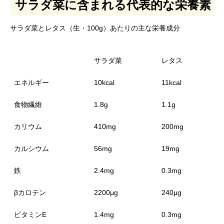
サラダ菜に含まれる代表的な栄養素
サラダ菜とレタス（生・100g）あたりの主な栄養成分
サラダ菜
レタス
エネルギー
10kcal
11kcal
食物繊維
1.8g
1.1g
カリウム
410mg
200mg
カルシウム
56mg
19mg
鉄
2.4mg
0.3mg
βカロテン
2200μg
240μg
ビタミンE
1.4mg
0.3mg