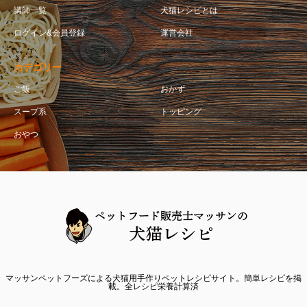
講師一覧
犬猫レシピとは
ログイン&会員登録
運営会社
カテゴリー
ご飯
おかず
スープ系
トッピング
おやつ
マッサンペットフーズによる犬猫用手作りペットレシピサイト。簡単レシピを掲
載。全レシピ栄養計算済