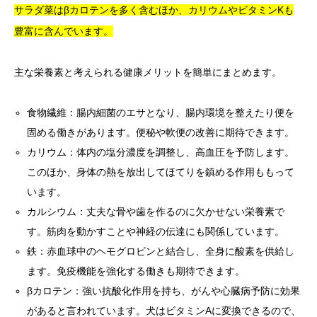
サラダ菜はβカロテンを多く含むほか、カリウムやビタミンKも
豊富に含んでいます。
主な栄養素と考えられる健康メリットを簡単にまとめます。
食物繊維：腸内細菌のエサとなり、腸内環境を整えたり便を
固める働きがあります。便秘や軟便の改善に期待できます。
カリウム：体内の塩分濃度を調整し、高血圧を予防します。
このほか、身体の熱を放出してほてりを鎮める作用ももって
います。
カルシウム：丈夫な骨や歯を作るのに欠かせない栄養素で
す。筋肉を動かすことや神経の伝達にも関係しています。
鉄：赤血球中のヘモグロビンと結合し、全身に酸素を供給し
ます。免疫機能を強化する働きも期待できます。
βカロテン：強い抗酸化作用を持ち、がんや心臓病予防に効果
があると言われています。犬はビタミンAに変換できるので、