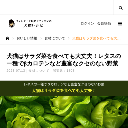
SEARCH
ログイン
会員登録
おいしい情報
食材について
犬猫はサラダ菜を食べても大丈夫！レタスの一種でβカロテンなど豊富なクセのない野菜
ホーム
犬猫はサラダ菜を食べても大丈夫！レタスの
一種でβカロテンなど豊富なクセのない野菜
2023.07.13
食材について
閲覧数：1808