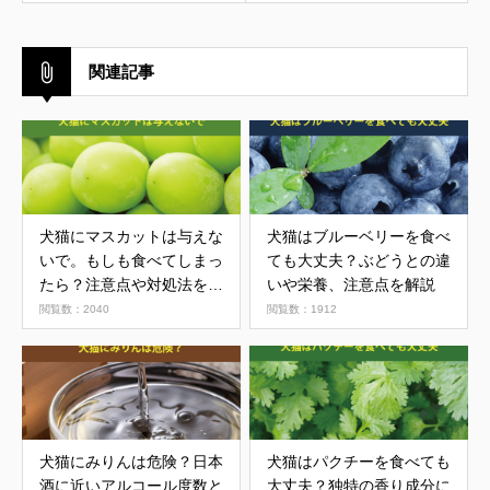
関連記事
犬猫にマスカットは与えな
犬猫はブルーベリーを食べ
いで。もしも食べてしまっ
ても大丈夫？ぶどうとの違
たら？注意点や対処法を解
いや栄養、注意点を解説
説
閲覧数：2040
閲覧数：1912
犬猫にみりんは危険？日本
犬猫はパクチーを食べても
酒に近いアルコール度数と
大丈夫？独特の香り成分に