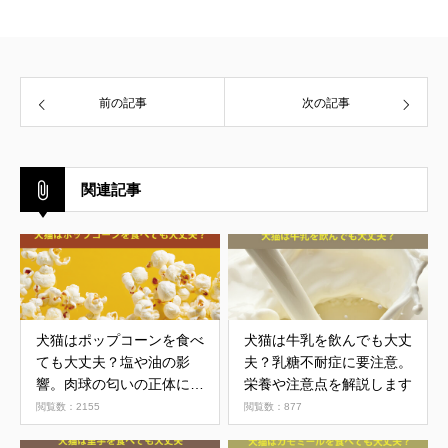
前の記事
次の記事
関連記事
犬猫はポップコーンを食べ
犬猫は牛乳を飲んでも大丈
ても大丈夫？塩や油の影
夫？乳糖不耐症に要注意。
響。肉球の匂いの正体につ
栄養や注意点を解説します
いて
閲覧数：2155
閲覧数：877