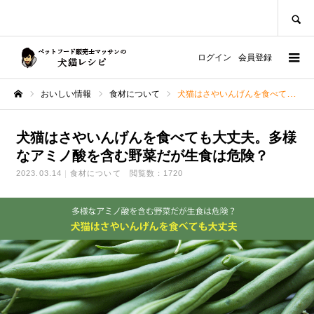
SEARCH
ログイン
会員登録
おいしい情報
食材について
犬猫はさやいんげんを食べても大丈夫。多様なアミノ酸を含む野菜だが生食は危険？
ホーム
犬猫はさやいんげんを食べても大丈夫。多様
なアミノ酸を含む野菜だが生食は危険？
2023.03.14
食材について
閲覧数：1720