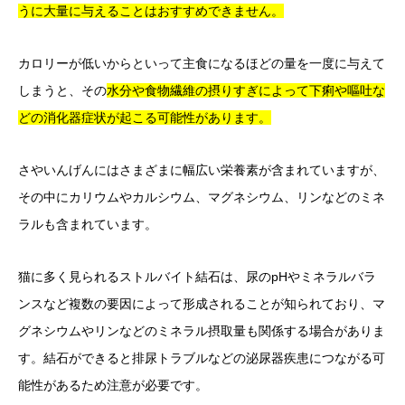
う
に
大量
に
与える
こと
は
おすすめ
でき
ま
せん。
カロリーが低いからといって主食になるほどの量を一度に与えて
しまうと、その
水分や食物繊維の摂りすぎによって下痢や嘔吐な
どの消化器症状が起こる可能性があります。
さやいんげんにはさまざまに幅広い栄養素が含まれていますが、
その中にカリウムやカルシウム、マグネシウム、リンなどのミネ
ラルも含まれています。
猫に多く見られるストルバイト結石は、尿のpHやミネラルバラ
ンスなど複数の要因によって形成されることが知られており、マ
グネシウムやリンなどのミネラル摂取量も関係する場合がありま
す。結石ができると排尿トラブルなどの泌尿器疾患につながる可
能性があるため注意が必要です。