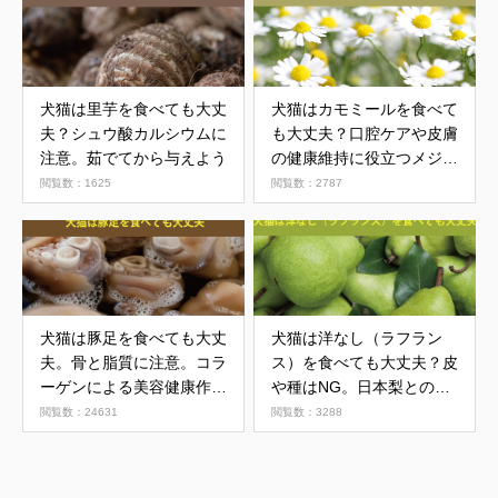
犬猫は里芋を食べても大丈
犬猫はカモミールを食べて
夫？シュウ酸カルシウムに
も大丈夫？口腔ケアや皮膚
注意。茹でてから与えよう
の健康維持に役立つメジャ
ーなハーブ
閲覧数：1625
閲覧数：2787
犬猫は豚足を食べても大丈
犬猫は洋なし（ラフラン
夫。骨と脂質に注意。コラ
ス）を食べても大丈夫？皮
ーゲンによる美容健康作用
や種はNG。日本梨との違
に期待
い
閲覧数：24631
閲覧数：3288