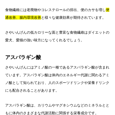
食物繊維には老廃物やコレステロールの排出、便のカサを増し
便
通改善、腸内環境改善
と様々な健康効果が期待されています。
さやいんげんの低カロリーな面と豊富な食物繊維はダイエットの
愛犬、愛猫の強い味方になってくれるでしょう。
アスパラギン酸
さやいんげんにはアミノ酸の一種であるアスパラギン酸が含まれ
ています。アスパラギン酸は体内のエネルギー代謝に関わるアミ
ノ酸として知られており、人のスポーツドリンクや栄養ドリンク
にも配合されることがあります。
アスパラギン
酸
は、
カリウム
や
マグネシウム
など
の
ミネラル
とと
もに
体内
の
さまざま
な
代謝
活動
に
関係
する
栄養
成分
です。