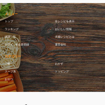
メニュー
トップ
全レシピを表示
ランキング
おいしい情報
講師一覧
犬猫レシピとは
ログイン&会員登録
運営会社
カテゴリー
ご飯
おかず
スープ系
トッピング
おやつ