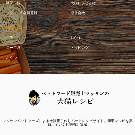
講師一覧
犬猫レシピとは
ログイン&会員登録
運営会社
カテゴリー
ご飯
おかず
スープ系
トッピング
おやつ
マッサンペットフーズによる犬猫用手作りペットレシピサイト。簡単レシピを掲
載。全レシピ栄養計算済