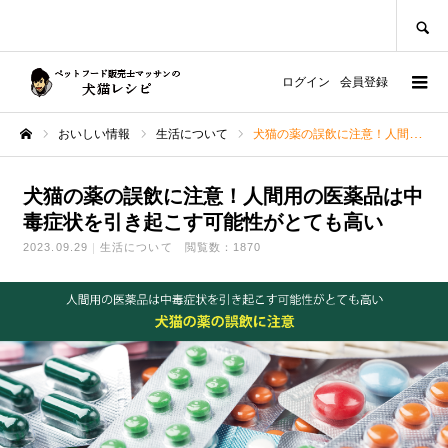
SEARCH
ログイン
会員登録
おいしい情報
生活について
犬猫の薬の誤飲に注意！人間用の医薬品は中毒症状を引き起こす可能性がとても高い
ホーム
犬猫の薬の誤飲に注意！人間用の医薬品は中
毒症状を引き起こす可能性がとても高い
2023.09.29
生活について
閲覧数：1870