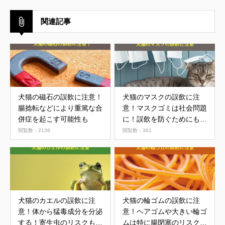
関連記事
犬猫の磁石の誤飲に注意！
犬猫のマスクの誤飲に注
腸捻転などにより重篤な合
意！マスクゴミは社会問題
併症を起こす可能性も
に！誤飲を防ぐためにも正
しい処分を
閲覧数：2136
閲覧数：381
犬猫のカエルの誤飲に注
犬猫の輪ゴムの誤飲に注
意！体から猛毒成分を分泌
意！ヘアゴムや大きい輪ゴ
する！寄生虫のリスクもあ
ムは特に腸閉塞のリスクが