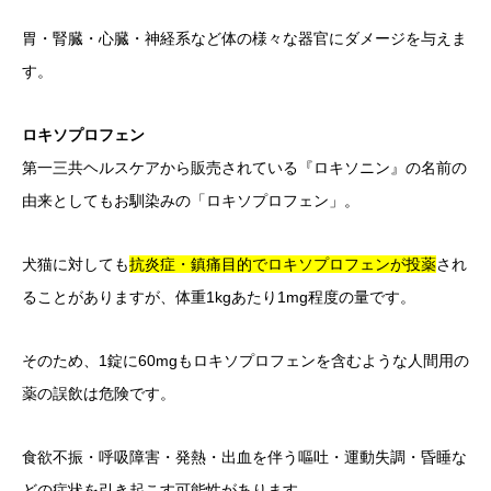
胃・腎臓・心臓・神経系など体の様々な器官にダメージを与えま
す。
ロキソプロフェン
第一三共ヘルスケアから販売されている『ロキソニン』の名前の
由来としてもお馴染みの「ロキソプロフェン」。
犬猫に対しても
抗炎症・鎮痛目的でロキソプロフェンが投薬
され
ることがありますが、体重1kgあたり1mg程度の量です。
そのため、1錠に60mgもロキソプロフェンを含むような人間用の
薬の誤飲は危険です。
食欲不振・呼吸障害・発熱・出血を伴う嘔吐・運動失調・昏睡な
どの症状を引き起こす可能性があります。