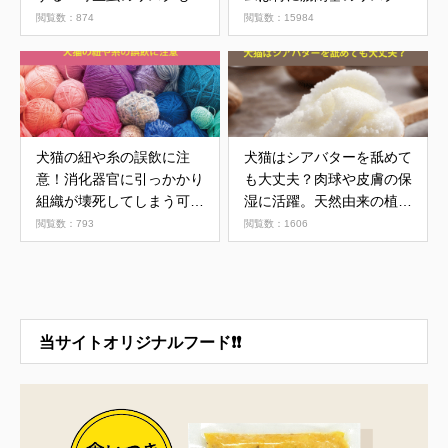
り
高い！
閲覧数：874
閲覧数：15984
犬猫の紐や糸の誤飲に注
犬猫はシアバターを舐めて
意！消化器官に引っかかり
も大丈夫？肉球や皮膚の保
組織が壊死してしまう可能
湿に活躍。天然由来の植物
性も
油
閲覧数：793
閲覧数：1606
当サイトオリジナルフード❗❗