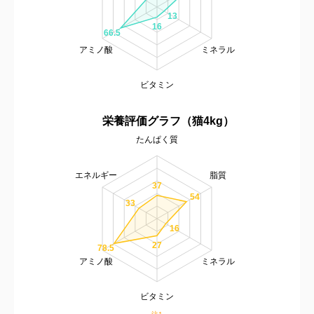
13
16
66.5
アミノ酸
ミネラル
ビタミン
栄養評価グラフ（猫4kg）
たんぱく質
エネルギー
脂質
37
54
33
16
27
78.5
アミノ酸
ミネラル
ビタミン