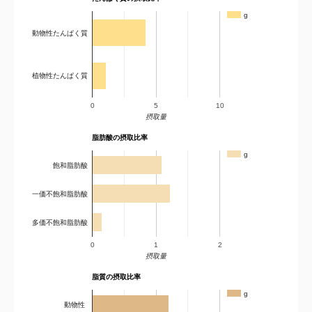
g
動物性たんぱく質
植物性たんぱく質
0
5
10
摂取量
脂肪酸の摂取比率
g
飽和脂肪酸
一価不飽和脂肪酸
多価不飽和脂肪酸
0
1
2
摂取量
脂質の摂取比率
g
動物性