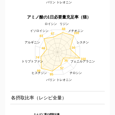
バリン
トレオニン
アミノ酸の1日必要量充足率（猫）
ロイシン
リジン
88
イソロイシン
メチオニン
100
67
83
アルギニン
シスチン
56
48
74
100
36
トリプトファン
フェニルアラニン
57
99
ヒスチジン
チロシン
85
バリン
トレオニン
各摂取比率（レシピ全量）
たんぱく質の摂取比率