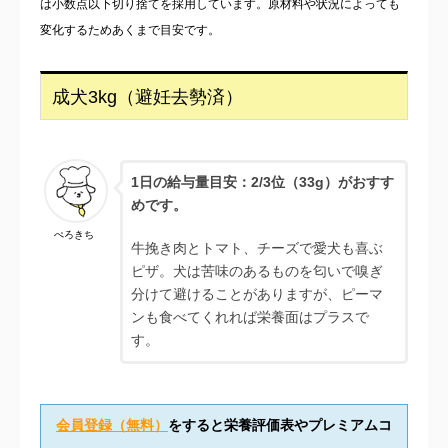
は小数点以下切り捨てを採用しています。原材料や状況によっても
変化するためあくまで目安です。
成犬3kg（避妊去勢済）
1日の給与量目安：2/3位（33g）がおすす
めです。
ぺろきち
牛挽き肉とトマト、チーズで愛犬も喜ぶ
ピザ。犬は苦味のあるものを匂いで嗅ぎ
分けて避けることがありますが、ピーマ
ンも食べてくれれば栄養面はプラスで
す。
会員登録（無料）
をすると栄養評価表やプレミアムコ