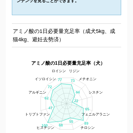
ンテンツを見ることができます。
アミノ酸の1日必要量充足率（成犬5kg、成
猫4kg、避妊去勢済）
アミノ酸の1日必要量充足率（犬）
ロイシン
リジン
イソロイシン
メチオニン
77
73
72
アルギニン
シスチン
44
62
22
47
65
トリプトファン
フェニルアラニン
55
89
68
100
ヒスチジン
チロシン