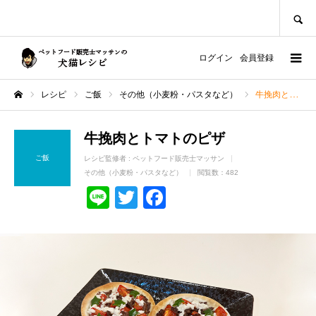
SEARCH
ログイン
会員登録
レシピ
ご飯
その他（小麦粉・パスタなど）
牛挽肉とトマトのピザ
ホーム
牛挽肉とトマトのピザ
ご飯
レシピ監修者 :
ペットフード販売士マッサン
その他（小麦粉・パスタなど）
閲覧数：482
Line
Twitter
Facebook