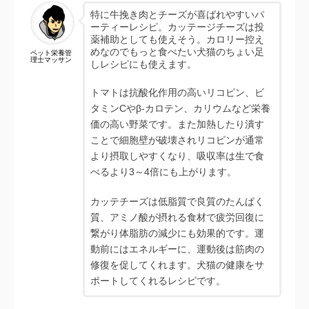
特に牛挽き肉とチーズが喜ばれやすいパ
ーティーレシピ。カッテージチーズは投
薬補助としても使えそう。カロリー控え
めなのでもっと食べたい犬猫のちょい足
ペット栄養管
理士マッサン
しレシピにも使えます。
トマトは抗酸化作用の高いリコピン、ビ
タミンCやβ-カロテン、カリウムなど栄養
価の高い野菜です。また加熱したり潰す
ことで細胞壁が破壊されリコピンが通常
より摂取しやすくなり、吸収率は生で食
べるより3～4倍にも上がります。
カッテチーズは低脂質で良質のたんぱく
質、アミノ酸が摂れる食材で疲労回復に
繋がり体脂肪の減少にも効果的です。運
動前にはエネルギーに、運動後は筋肉の
修復を促してくれます。犬猫の健康をサ
ポートしてくれるレシピです。