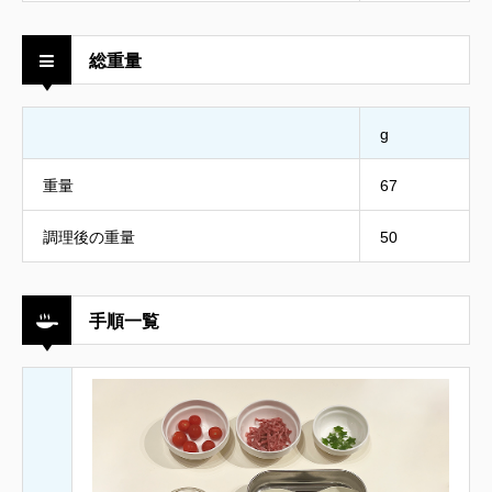
総重量
g
重量
67
調理後の重量
50
手順一覧