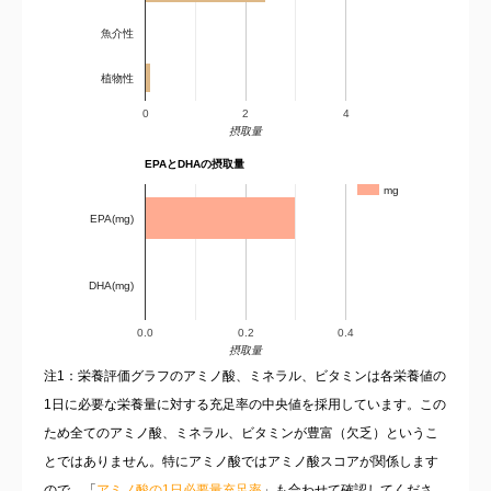
魚介性
植物性
0
2
4
摂取量
EPAとDHAの摂取量
mg
EPA(mg)
DHA(mg)
0.0
0.2
0.4
摂取量
注1：栄養評価グラフのアミノ酸、ミネラル、ビタミンは各栄養値の
1日に必要な栄養量に対する充足率の中央値を採用しています。この
ため全てのアミノ酸、ミネラル、ビタミンが豊富（欠乏）というこ
とではありません。特にアミノ酸ではアミノ酸スコアが関係します
ので、「
アミノ酸の1日必要量充足率
」も合わせて確認してくださ