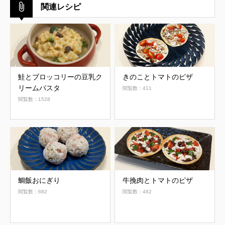
関連レシピ
鮭とブロッコリーの豆乳ク
きのことトマトのピザ
リームパスタ
閲覧数：411
閲覧数：1528
鯛飯おにぎり
牛挽肉とトマトのピザ
閲覧数：682
閲覧数：482