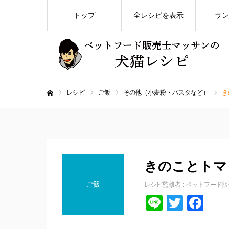
トップ
全レシピを表示
ラン
レシピ
ご飯
その他（小麦粉・パスタなど）
き
ホーム
きのことトマ
ご飯
レシピ監修者 :
ペットフード販
Line
Twitte
Fa