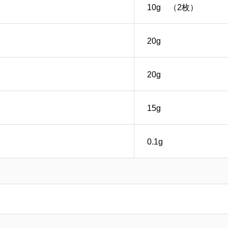
10g （2枚）
20g
20g
15g
0.1g