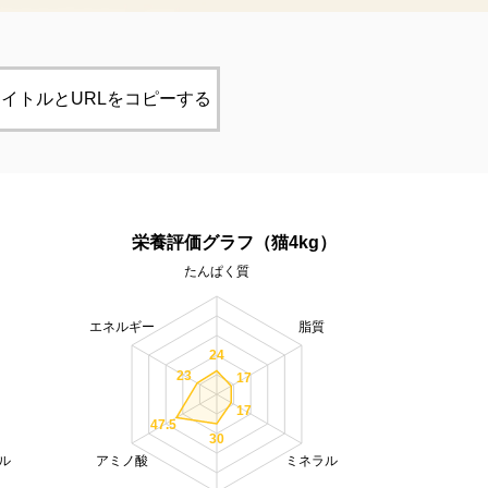
イトルとURLをコピーする
）
栄養評価グラフ（猫4kg）
たんぱく質
エネルギー
脂質
24
23
17
17
47.5
30
ル
アミノ酸
ミネラル