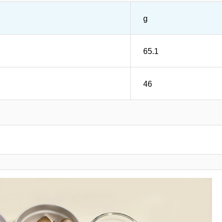
g
65.1
46