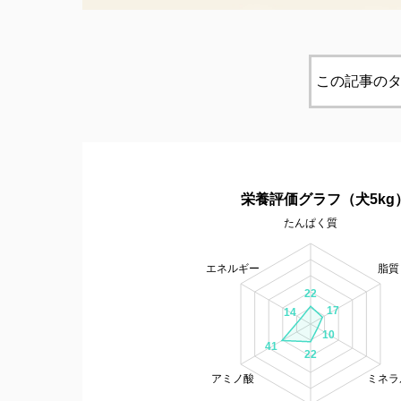
この記事のタ
栄養評価グラフ（犬5kg
たんぱく質
エネルギー
脂質
22
17
14
10
41
22
アミノ酸
ミネラ