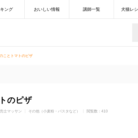
キング
おいしい情報
講師一覧
犬猫レ
のことトマトのピザ
トのピザ
売士マッサン
その他（小麦粉・パスタなど）
閲覧数：410
r
cebook