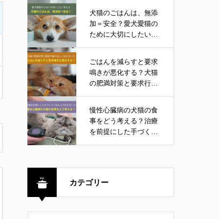
犬猫のごはんは、無添
加＝安全？愛犬愛猫の
ために大切にしたい考
え方
ごはんを減らすと要求
鳴きが悪化する？犬猫
の肥満対策と要求行動
の正しい向き合い方
慢性心臓病の犬猫の食
事をどう考える？治療
を前提にした手づくり
ごはんとの向き合い方
カテゴリー