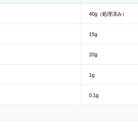
40g（処理済み）
15g
20g
1g
0.1g