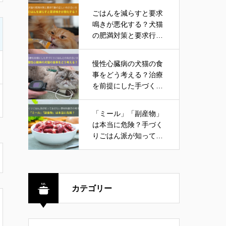
ごはんを減らすと要求
鳴きが悪化する？犬猫
の肥満対策と要求行動
の正しい向き合い方
慢性心臓病の犬猫の食
事をどう考える？治療
を前提にした手づくり
ごはんとの向き合い方
「ミール」「副産物」
は本当に危険？手づく
りごはん派が知ってお
きたい原材料表示の考
え方
カテゴリー