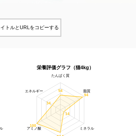
イトルとURLをコピーする
）
栄養評価グラフ（猫4kg）
たんぱく質
54
エネルギー
脂質
94
34
14
100
ル
アミノ酸
ミネラル