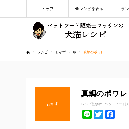
トップ
全レシピを表示
ラン
レシピ
おかず
魚
真鯛のポワレ
ホーム
真鯛のポワレ
おかず
レシピ監修者 :
ペットフード販
Line
Twitte
Fa