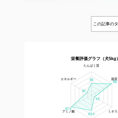
この記事のタ
栄養評価グラフ（犬5kg
たんぱく質
エネルギー
脂質
50
98
22
14
97.5
アミノ酸
ミネラ
63.5