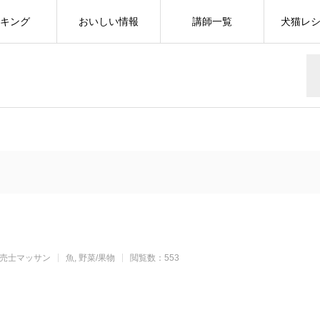
キング
おいしい情報
講師一覧
犬猫レ
売士マッサン
魚
野菜/果物
閲覧数：553
r
cebook