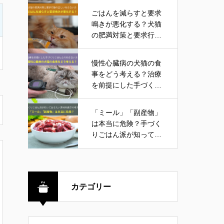
ごはんを減らすと要求
鳴きが悪化する？犬猫
の肥満対策と要求行動
の正しい向き合い方
慢性心臓病の犬猫の食
事をどう考える？治療
を前提にした手づくり
ごはんとの向き合い方
「ミール」「副産物」
は本当に危険？手づく
りごはん派が知ってお
きたい原材料表示の考
え方
カテゴリー