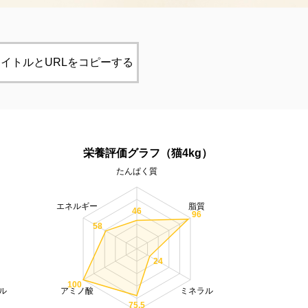
イトルとURLをコピーする
）
栄養評価グラフ（猫4kg）
たんぱく質
エネルギー
脂質
46
96
58
24
100
ル
アミノ酸
ミネラル
75.5