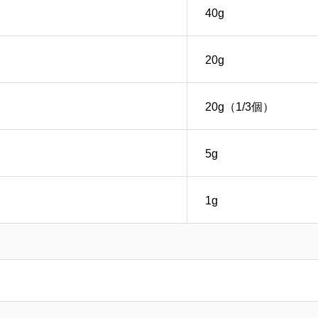
40g
20g
20g（1/3個）
5g
1g