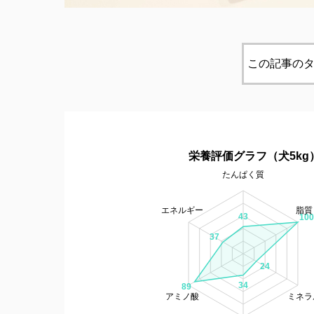
この記事のタ
栄養評価グラフ（犬5kg
たんぱく質
エネルギー
脂質
43
100
37
24
34
89
アミノ酸
ミネラ