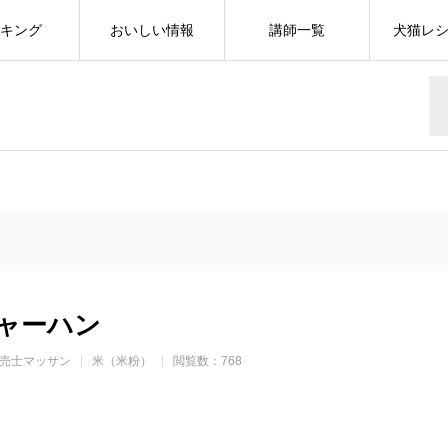
キング
おいしい情報
講師一覧
犬猫レ
ャーハン
売士マッサン
米（米粉）
閲覧数：768
r
cebook