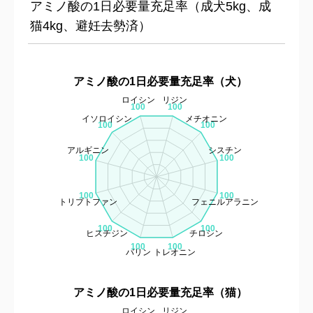
アミノ酸の1日必要量充足率（成犬5kg、成
猫4kg、避妊去勢済）
アミノ酸の1日必要量充足率（犬）
ロイシン
リジン
100
100
イソロイシン
メチオニン
100
100
アルギニン
シスチン
100
100
100
100
トリプトファン
フェニルアラニン
100
100
ヒスチジン
チロシン
100
100
バリン
トレオニン
アミノ酸の1日必要量充足率（猫）
ロイシン
リジン