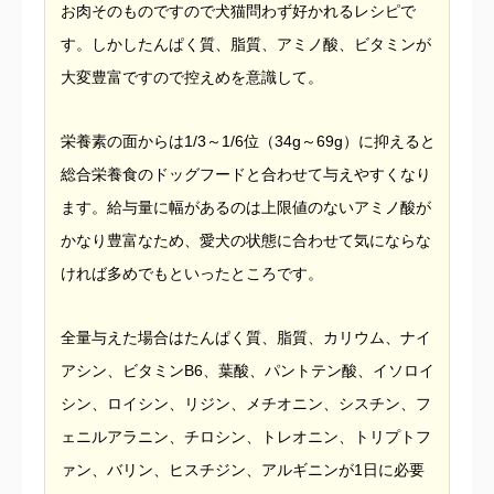
お肉そのものですので犬猫問わず好かれるレシピで
す。しかしたんぱく質、脂質、アミノ酸、ビタミンが
大変豊富ですので控えめを意識して。
栄養素の面からは1/3～1/6位（34g～69g）に抑えると
総合栄養食のドッグフードと合わせて与えやすくなり
ます。給与量に幅があるのは上限値のないアミノ酸が
かなり豊富なため、愛犬の状態に合わせて気にならな
ければ多めでもといったところです。
全量与えた場合はたんぱく質、脂質、カリウム、ナイ
アシン、ビタミンB6、葉酸、パントテン酸、イソロイ
シン、ロイシン、リジン、メチオニン、シスチン、フ
ェニルアラニン、チロシン、トレオニン、トリプトフ
ァン、バリン、ヒスチジン、アルギニンが1日に必要