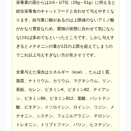
栄養素の面からは1/4～1/7位（29g～51g）に抑えると
総合栄養食のキャットフードと合わせて与えやすくな
ります。給与量に幅があるのは上限値のないアミノ酸
がかなり豊富なため、愛猫の状態に合わせて気になら
なければ多めでもといったところです。しかし与えす
ぎるとメチオニンの量が1日の上限を超えてしまうの
でこれ以上与えすぎない方が良さそうです。
全量与えた場合はエネルギー（kcal）、たんぱく質、
脂質、ナトリウム、カリウム、マグネシウム、リン、
亜鉛、セレン、ビタミンK、ビタミンB2、ナイアシ
ン、ビタミンB6、ビタミンB12、葉酸、パントテン
酸、ビオチン、イソロイシン、ロイシン、リジン、メ
チオニン、シスチン、フェニルアラニン、チロシン、
トレオニン、トリプトファン、バリン、ヒスチジン、