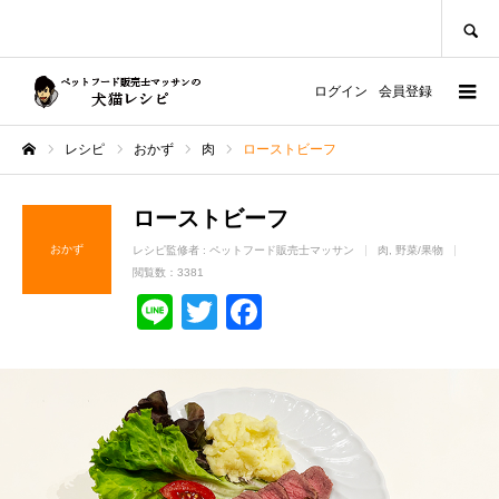
SEARCH
ログイン
会員登録
レシピ
おかず
肉
ローストビーフ
ホーム
ローストビーフ
おかず
レシピ監修者 :
ペットフード販売士マッサン
肉
野菜/果物
閲覧数：3381
Line
Twitter
Facebook