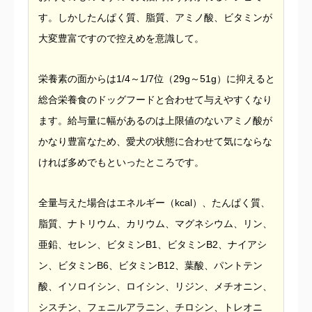
す。しかしたんぱく質、脂質、アミノ酸、ビタミンが
大変豊富ですので控えめを意識して。
栄養素の面からは1/4～1/7位（29g～51g）に抑えると
総合栄養食のドッグフードと合わせて与えやすくなり
ます。給与量に幅があるのは上限値のないアミノ酸が
かなり豊富なため、愛犬の状態に合わせて気にならな
ければ多めでもといったところです。
全量与えた場合はエネルギー（kcal）、たんぱく質、
脂質、ナトリウム、カリウム、マグネシウム、リン、
亜鉛、セレン、ビタミンB1、ビタミンB2、ナイアシ
ン、ビタミンB6、ビタミンB12、葉酸、パントテン
酸、イソロイシン、ロイシン、リジン、メチオニン、
シスチン、フェニルアラニン、チロシン、トレオニ