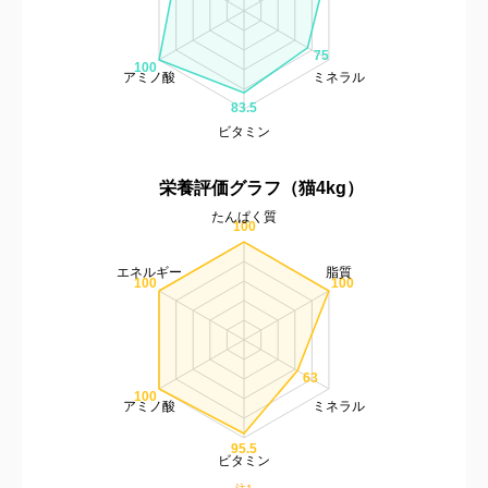
75
100
アミノ酸
ミネラル
83.5
ビタミン
栄養評価グラフ（猫4kg）
たんぱく質
100
エネルギー
脂質
100
100
63
100
アミノ酸
ミネラル
95.5
ビタミン