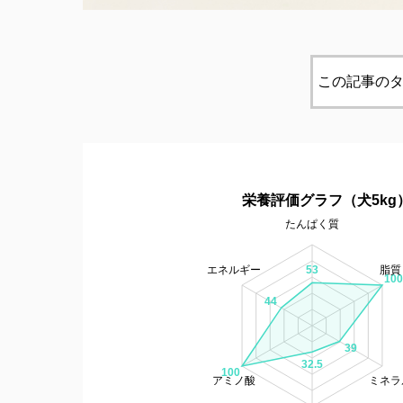
この記事のタ
栄養評価グラフ（犬5kg
たんぱく質
エネルギー
脂質
53
100
44
39
32.5
100
アミノ酸
ミネラ