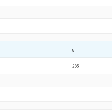
g
235