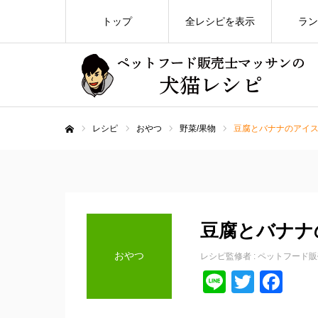
トップ
全レシピを表示
ラン
レシピ
おやつ
野菜/果物
豆腐とバナナのアイ
ホーム
豆腐とバナナ
おやつ
レシピ監修者 :
ペットフード販
Line
Twitte
Fa