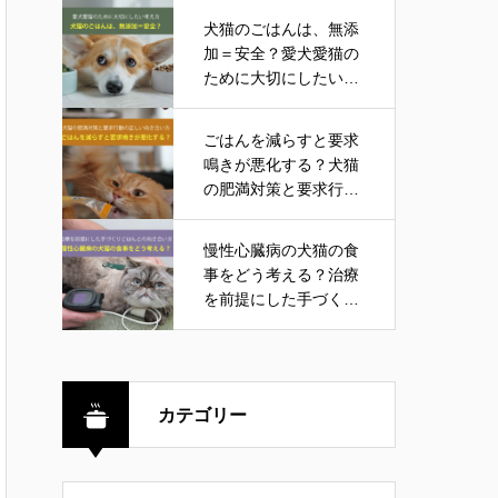
犬猫のごはんは、無添
加＝安全？愛犬愛猫の
ために大切にしたい考
え方
ごはんを減らすと要求
鳴きが悪化する？犬猫
の肥満対策と要求行動
の正しい向き合い方
慢性心臓病の犬猫の食
事をどう考える？治療
を前提にした手づくり
ごはんとの向き合い方
カテゴリー