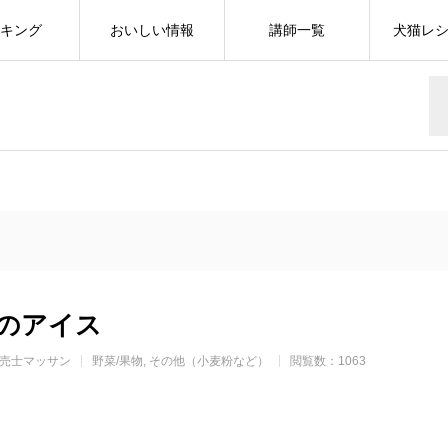
キング
おいしい情報
講師一覧
犬猫レ
ス
のアイス
売士マッサン
野菜/果物
その他（小麦粉など）
閲覧数：1063
r
cebook