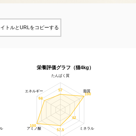
イトルとURLをコピーする
）
栄養評価グラフ（猫4kg）
たんぱく質
57
エネルギー
脂質
100
68
42
100
ル
アミノ酸
ミネラル
57.5