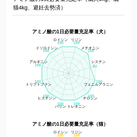
猫4kg、避妊去勢済）
アミノ酸の1日必要量充足率（犬）
ロイシン
リジン
100
100
イソロイシン
メチオニン
100
100
アルギニン
シスチン
100
83
100
100
トリプトファン
フェニルアラニン
100
100
ヒスチジン
チロシン
100
100
バリン
トレオニン
アミノ酸の1日必要量充足率（猫）
ロイシン
リジン
100
100