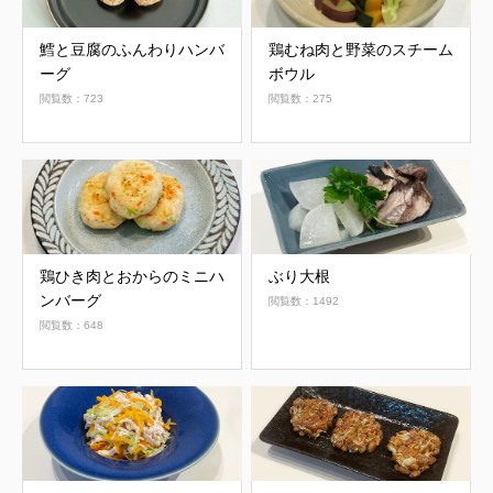
鱈と豆腐のふんわりハンバ
鶏むね肉と野菜のスチーム
ーグ
ボウル
閲覧数：723
閲覧数：275
鶏ひき肉とおからのミニハ
ぶり大根
ンバーグ
閲覧数：1492
閲覧数：648