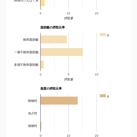
植物性たんぱく質
0
10
20
摂取量
脂肪酸の摂取比率
g
飽和脂肪酸
一価不飽和脂肪酸
多価不飽和脂肪酸
0
5
10
摂取量
脂質の摂取比率
g
動物性
魚介性
植物性
0
10
20