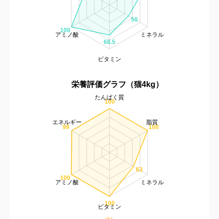
50
100
アミノ酸
ミネラル
68.5
ビタミン
栄養評価グラフ（猫4kg）
たんぱく質
100
エネルギー
脂質
100
99
63
100
アミノ酸
ミネラル
100
ビタミン