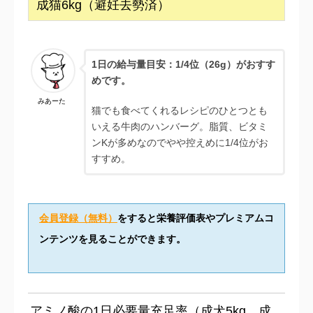
成猫6kg（避妊去勢済）
1日の給与量目安：1/4
位（26g）がおすす
めです。
みあーた
猫でも食べてくれるレシピのひとつとも
いえる牛肉のハンバーグ。脂質、ビタミ
ンKが多めなのでやや控えめに1/4位がお
すすめ。
会員登録（無料）
をすると栄養評価表やプレミアムコ
ンテンツを見ることができます。
アミノ酸の1日必要量充足率（成犬5kg、成