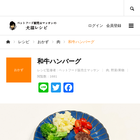
SEARCH
ログイン
会員登録
レシピ
おかず
肉
和牛ハンバーグ
ホーム
和牛ハンバーグ
おかず
レシピ監修者 :
ペットフード販売士マッサン
肉
野菜/果物
閲覧数：1681
Line
Twitter
Facebook