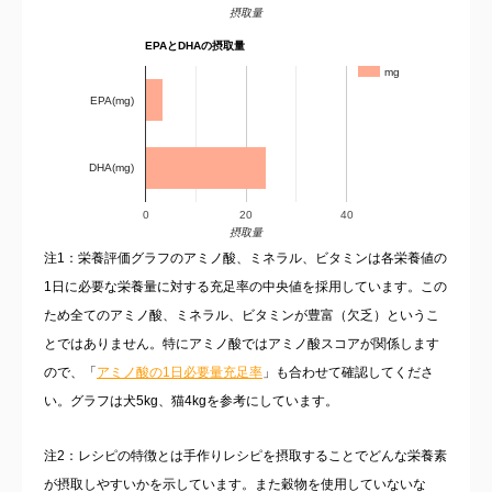
摂取量
EPAとDHAの摂取量
mg
EPA(mg)
DHA(mg)
0
20
40
摂取量
注1：栄養評価グラフのアミノ酸、ミネラル、ビタミンは各栄養値の
1日に必要な栄養量に対する充足率の中央値を採用しています。この
ため全てのアミノ酸、ミネラル、ビタミンが豊富（欠乏）というこ
とではありません。特にアミノ酸ではアミノ酸スコアが関係します
ので、「
アミノ酸の1日必要量充足率
」も合わせて確認してくださ
い。グラフは犬5kg、猫4kgを参考にしています。
注2：レシピの特徴とは手作りレシピを摂取することでどんな栄養素
が摂取しやすいかを示しています。また穀物を使用していないな