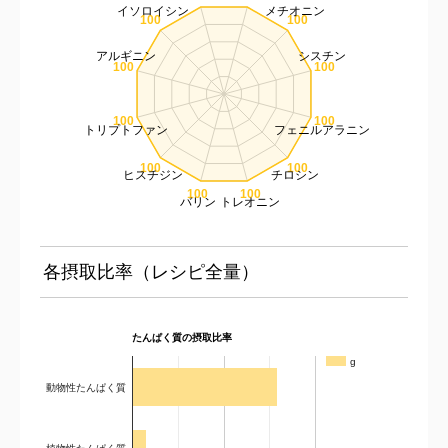
イソロイシン
メチオニン
100
100
アルギニン
シスチン
100
100
100
100
トリプトファン
フェニルアラニン
100
100
ヒスチジン
チロシン
100
100
バリン
トレオニン
各摂取比率（レシピ全量）
たんぱく質の摂取比率
g
動物性たんぱく質