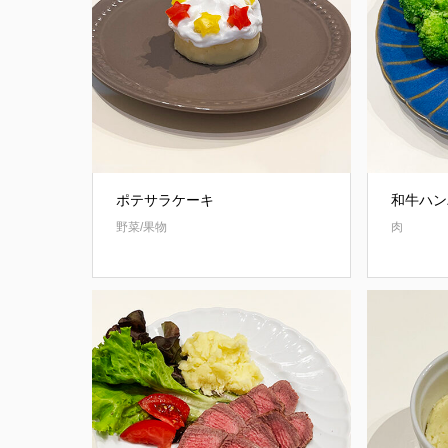
ポテサラケーキ
和牛ハン
野菜/果物
肉