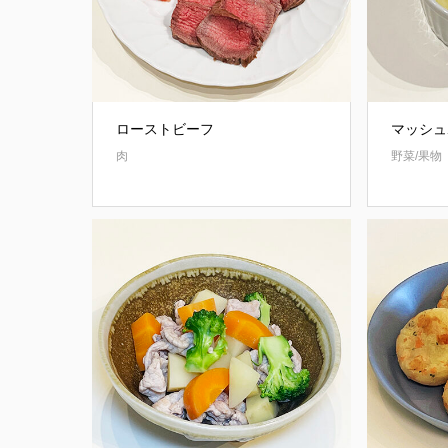
ローストビーフ
マッシュ
肉
野菜/果物