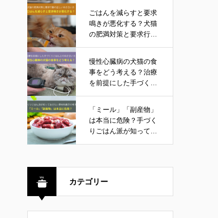
ごはんを減らすと要求
鳴きが悪化する？犬猫
の肥満対策と要求行動
の正しい向き合い方
慢性心臓病の犬猫の食
事をどう考える？治療
を前提にした手づくり
ごはんとの向き合い方
「ミール」「副産物」
は本当に危険？手づく
りごはん派が知ってお
きたい原材料表示の考
え方
カテゴリー