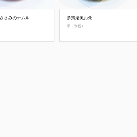
ささみのナムル
参鶏湯風お粥
米（米粉）