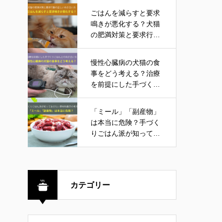
ごはんを減らすと要求
鳴きが悪化する？犬猫
の肥満対策と要求行動
の正しい向き合い方
慢性心臓病の犬猫の食
事をどう考える？治療
を前提にした手づくり
ごはんとの向き合い方
「ミール」「副産物」
は本当に危険？手づく
りごはん派が知ってお
きたい原材料表示の考
え方
カテゴリー