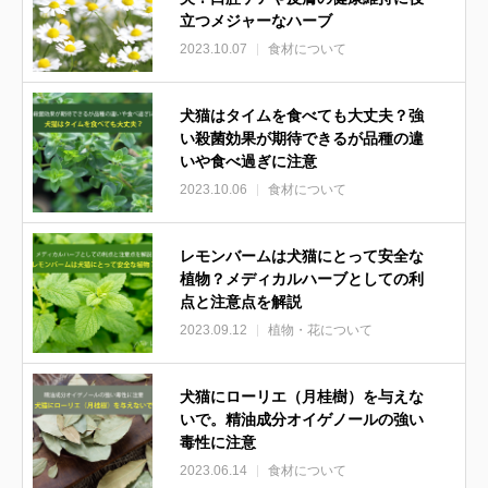
立つメジャーなハーブ
2023.10.07
食材について
犬猫はタイムを食べても大丈夫？強
い殺菌効果が期待できるが品種の違
いや食べ過ぎに注意
2023.10.06
食材について
レモンバームは犬猫にとって安全な
植物？メディカルハーブとしての利
点と注意点を解説
2023.09.12
植物・花について
犬猫にローリエ（月桂樹）を与えな
いで。精油成分オイゲノールの強い
毒性に注意
2023.06.14
食材について