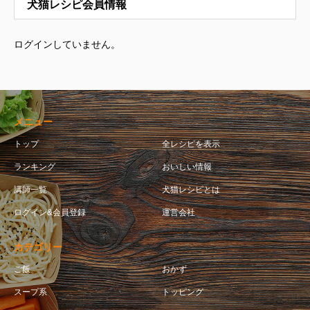
犬猫レシピ会員情報
ログインしていません。
メニュー
トップ
全レシピを表示
ランキング
おいしい情報
講師一覧
犬猫レシピとは
ログイン&会員登録
運営会社
カテゴリー
ご飯
おかず
スープ系
トッピング