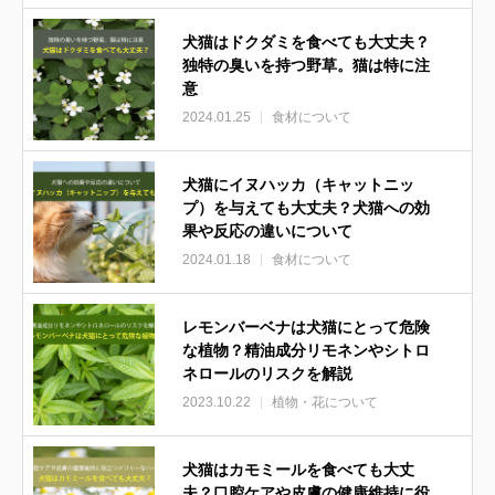
犬猫はドクダミを食べても大丈夫？
独特の臭いを持つ野草。猫は特に注
意
2024.01.25
食材について
犬猫にイヌハッカ（キャットニッ
プ）を与えても大丈夫？犬猫への効
果や反応の違いについて
2024.01.18
食材について
レモンバーベナは犬猫にとって危険
な植物？精油成分リモネンやシトロ
ネロールのリスクを解説
2023.10.22
植物・花について
犬猫はカモミールを食べても大丈
夫？口腔ケアや皮膚の健康維持に役