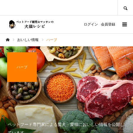
SEARCH
ログイン
会員登録
おいしい情報
ハーブ
ホーム
ハーブ
ペットフード専門家による愛犬・愛猫においしい情報を公開し
ています。