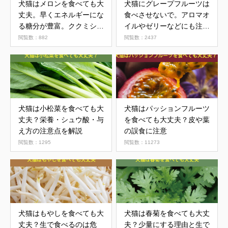
犬猫はメロンを食べても大
犬猫にグレープフルーツは
丈夫。早くエネルギーにな
食べさせないで。アロマオ
る糖分が豊富。ククミシン
イルやゼリーなどにも注
で口が痒くなる場合あり
意。
閲覧数：882
閲覧数：2437
犬猫は小松菜を食べても大
犬猫はパッションフルーツ
丈夫？栄養・シュウ酸・与
を食べても大丈夫？皮や葉
え方の注意点を解説
の誤食に注意
閲覧数：1295
閲覧数：11273
犬猫はもやしを食べても大
犬猫は春菊を食べても大丈
丈夫？生で食べるのは危
夫？少量にする理由と生で