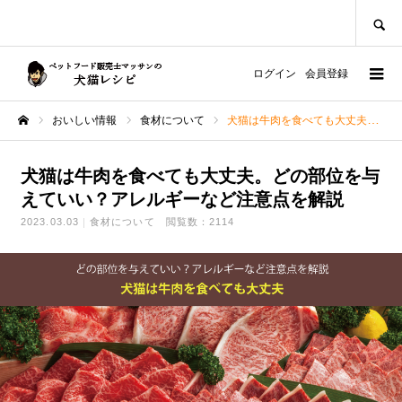
SEARCH
ログイン
会員登録
おいしい情報
食材について
犬猫は牛肉を食べても大丈夫。どの部位を与えていい？アレルギーなど注意点を解説
ホーム
犬猫は牛肉を食べても大丈夫。どの部位を与
えていい？アレルギーなど注意点を解説
2023.03.03
食材について
閲覧数：2114