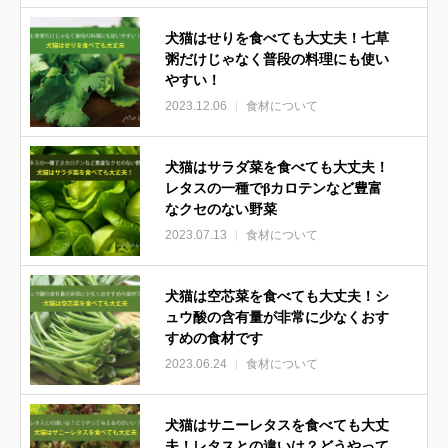
犬猫はせりを食べても大丈夫！七草
粥だけじゃなく普段の料理にも使い
やすい！
2023.12.06
食材について
犬猫はサラダ菜を食べても大丈夫！
レタスの一種でβカロテンなど豊富
なクセのない野菜
2023.07.13
食材について
犬猫は空芯菜を食べても大丈夫！シ
ュウ酸の含有量が非常に少なくおす
すめの食材です
2023.06.24
食材について
犬猫はサニーレタスを食べても大丈
夫！レタスとの違いは？どうやって