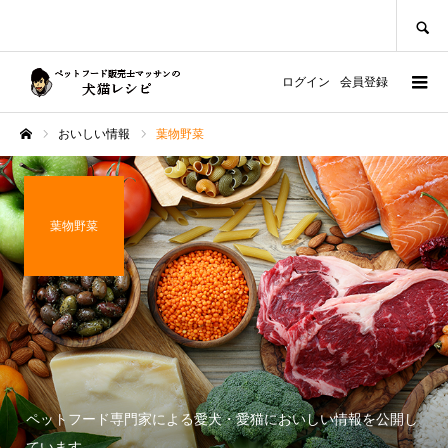
SEARCH
ログイン
会員登録
おいしい情報
葉物野菜
ホーム
葉物野菜
ペットフード専門家による愛犬・愛猫においしい情報を公開し
ています。