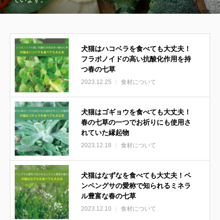
犬猫はハコベラを食べても大丈夫！
フラボノイドの高い抗酸化作用を持
つ春の七草
2023.12.25
食材について
犬猫はゴギョウを食べても大丈夫！
春の七草の一つでお祈りにも使用さ
れていた縁起物
2023.12.18
食材について
犬猫はなずなを食べても大丈夫！ペ
ンペングサの愛称で知られるミネラ
ル豊富な春の七草
2023.12.10
食材について