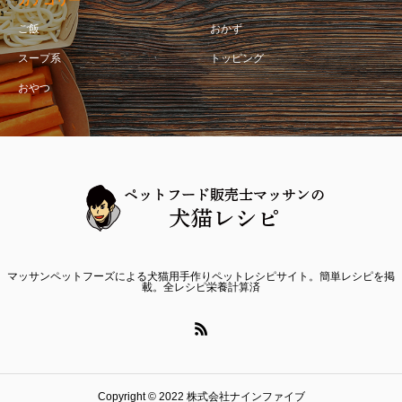
カテゴリー
ご飯
おかず
スープ系
トッピング
おやつ
マッサンペットフーズによる犬猫用手作りペットレシピサイト。簡単レシピを掲
載。全レシピ栄養計算済
Copyright © 2022 株式会社ナインファイブ