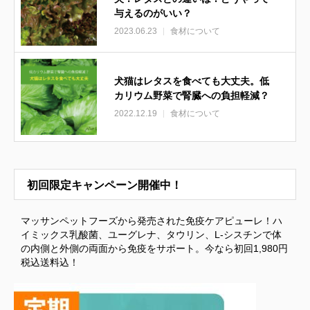
与えるのがいい？
2023.06.23
食材について
犬猫はレタスを食べても大丈夫。低
カリウム野菜で腎臓への負担軽減？
2022.12.19
食材について
初回限定キャンペーン開催中！
マッサンペットフーズから発売された免疫ケアピューレ！ハ
イミックス乳酸菌、ユーグレナ、タウリン、L-シスチンで体
の内側と外側の両面から免疫をサポート。今なら初回1,980円
税込送料込！